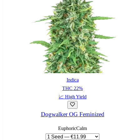
Indica
THC
22
%
📈
High Yield
Dogwalker OG Feminized
Euphoric
Calm