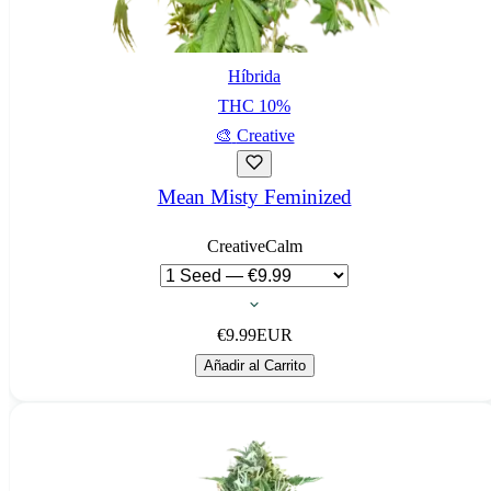
Híbrida
THC
10
%
🎨
Creative
Mean Misty Feminized
Creative
Calm
€
9.99
EUR
Añadir al Carrito