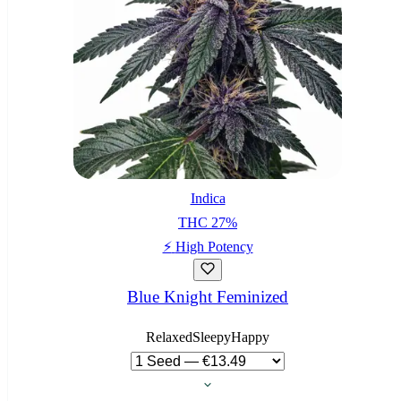
Indica
THC
27
%
⚡
High Potency
Blue Knight Feminized
Relaxed
Sleepy
Happy