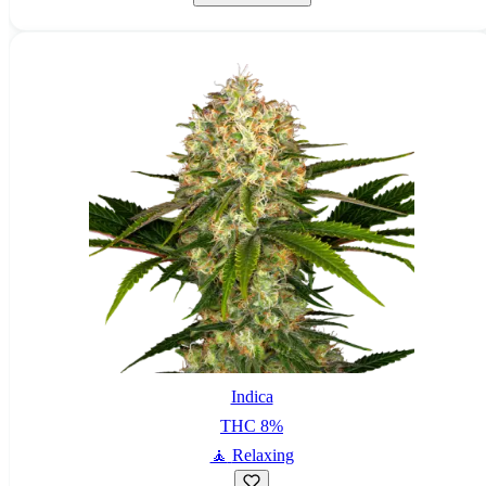
Indica
THC
8
%
🧘
Relaxing