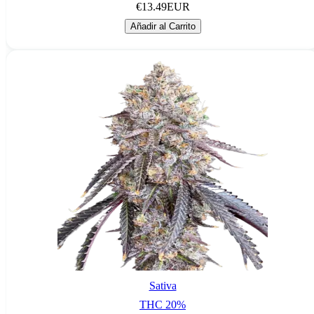
€
13.49
EUR
Añadir al Carrito
Sativa
THC
20
%