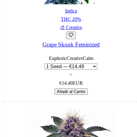
Indica
THC
20
%
🎨
Creative
Grape Skunk Feminized
Euphoric
Creative
Calm
€
14.49
EUR
Añadir al Carrito