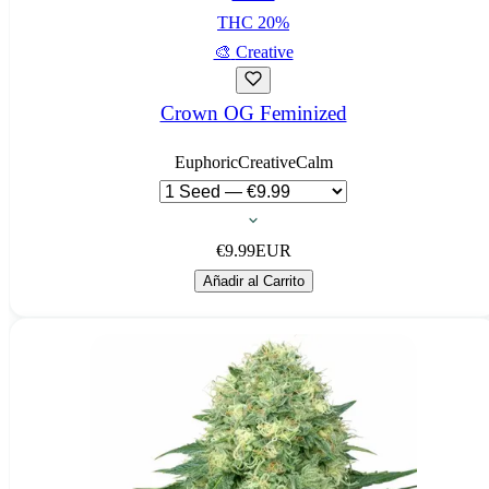
THC
20
%
🎨
Creative
Crown OG Feminized
Euphoric
Creative
Calm
€
9.99
EUR
Añadir al Carrito