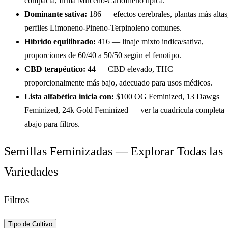
compacta, firma Mirceno-Cariofileno típica.
Dominante sativa:
186
— efectos cerebrales, plantas más altas
perfiles Limoneno-Pineno-Terpinoleno comunes.
Híbrido equilibrado:
416
— linaje mixto indica/sativa,
proporciones de 60/40 a 50/50 según el fenotipo.
CBD terapéutico:
44
— CBD elevado, THC
proporcionalmente más bajo, adecuado para usos médicos.
Lista alfabética inicia con:
$100 OG Feminized
,
13 Dawgs
Feminized
,
24k Gold Feminized
— ver la cuadrícula completa
abajo para filtros.
Semillas Feminizadas
— Explorar Todas las
Variedades
Filtros
Tipo de Cultivo