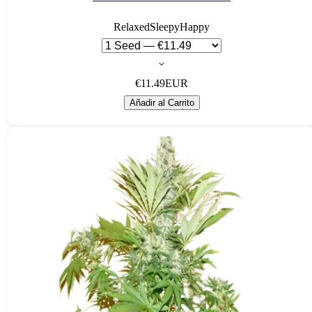
Relaxed
Sleepy
Happy
€
11.49
EUR
Añadir al Carrito