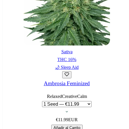
Sativa
THC
16
%
🌙
Sleep Aid
Ambrosia Feminized
Relaxed
Creative
Calm
€
11.99
EUR
Añadir al Carrito