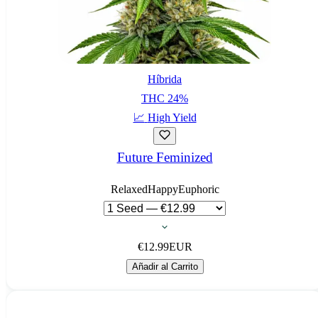
Híbrida
THC
24
%
📈
High Yield
Future Feminized
Relaxed
Happy
Euphoric
€
12.99
EUR
Añadir al Carrito