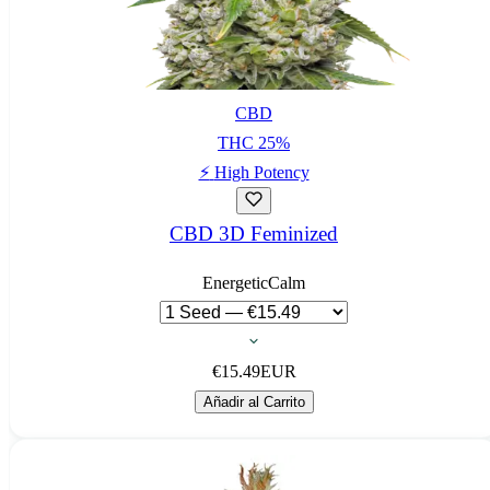
CBD
THC
25
%
⚡
High Potency
CBD 3D Feminized
Energetic
Calm
€
15.49
EUR
Añadir al Carrito