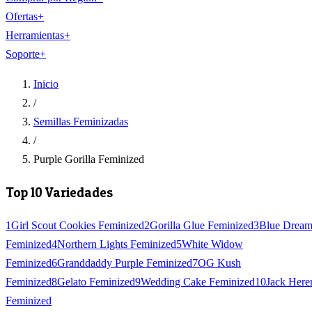
Ofertas
+
Herramientas
+
Soporte
+
Inicio
/
Semillas Feminizadas
/
Purple Gorilla Feminized
Top 10 Variedades
1
Girl Scout Cookies Feminized
2
Gorilla Glue Feminized
3
Blue Drea
Feminized
4
Northern Lights Feminized
5
White Widow
Feminized
6
Granddaddy Purple Feminized
7
OG Kush
Feminized
8
Gelato Feminized
9
Wedding Cake Feminized
10
Jack Here
Feminized