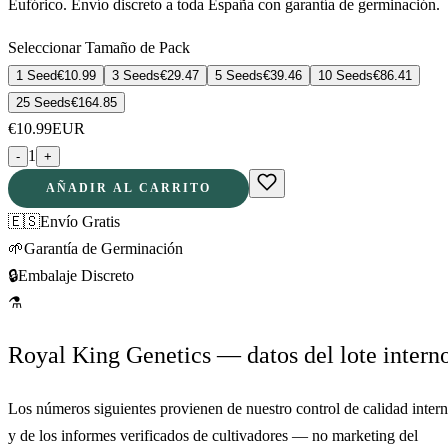
Eufórico. Envío discreto a toda España con garantía de germinación.
Seleccionar Tamaño de Pack
1 Seed
€
10.99
3 Seeds
€
29.47
5 Seeds
€
39.46
10 Seeds
€
86.41
25 Seeds
€
164.85
€
10.99
EUR
1
-
+
AÑADIR AL CARRITO
🇪🇸
Envío Gratis
🌱
Garantía de Germinación
🔒
Embalaje Discreto
⚗
Royal King Genetics — datos del lote intern
Los números siguientes provienen de nuestro control de calidad inter
y de los informes verificados de cultivadores — no marketing del