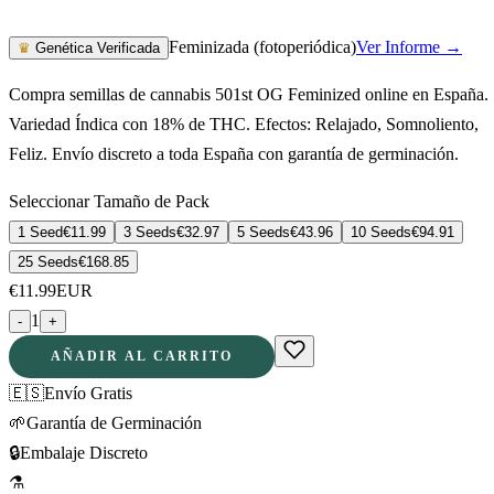
Feminizada (fotoperiódica)
Ver Informe →
♛
Genética Verificada
Compra semillas de cannabis 501st OG Feminized online en España.
Variedad Índica con 18% de THC. Efectos: Relajado, Somnoliento,
Feliz. Envío discreto a toda España con garantía de germinación.
Seleccionar Tamaño de Pack
1 Seed
€
11.99
3 Seeds
€
32.97
5 Seeds
€
43.96
10 Seeds
€
94.91
25 Seeds
€
168.85
€
11.99
EUR
1
-
+
AÑADIR AL CARRITO
🇪🇸
Envío Gratis
🌱
Garantía de Germinación
🔒
Embalaje Discreto
⚗