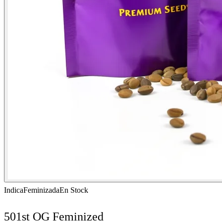
Indica
Feminizada
En Stock
501st OG Feminized