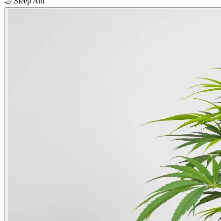
🌙
Sleep Aid