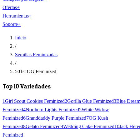
Ofertas
+
Herramientas
+
Soporte
+
Inicio
/
Semillas Feminizadas
/
501st OG Feminized
Top 10 Variedades
1
Girl Scout Cookies Feminized
2
Gorilla Glue Feminized
3
Blue Drea
Feminized
4
Northern Lights Feminized
5
White Widow
Feminized
6
Granddaddy Purple Feminized
7
OG Kush
Feminized
8
Gelato Feminized
9
Wedding Cake Feminized
10
Jack Here
Feminized