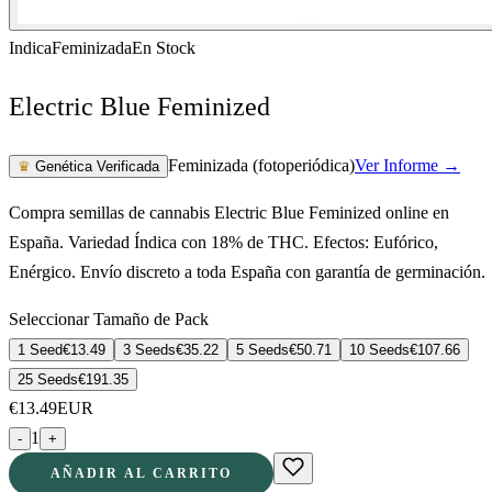
Indica
Feminizada
En Stock
Electric Blue Feminized
Feminizada (fotoperiódica)
Ver Informe →
♛
Genética Verificada
Compra semillas de cannabis Electric Blue Feminized online en
España. Variedad Índica con 18% de THC. Efectos: Eufórico,
Enérgico. Envío discreto a toda España con garantía de germinación.
Seleccionar Tamaño de Pack
1 Seed
€
13.49
3 Seeds
€
35.22
5 Seeds
€
50.71
10 Seeds
€
107.66
25 Seeds
€
191.35
€
13.49
EUR
1
-
+
AÑADIR AL CARRITO