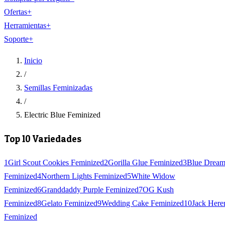
Ofertas
+
Herramientas
+
Soporte
+
Inicio
/
Semillas Feminizadas
/
Electric Blue Feminized
Top 10 Variedades
1
Girl Scout Cookies Feminized
2
Gorilla Glue Feminized
3
Blue Drea
Feminized
4
Northern Lights Feminized
5
White Widow
Feminized
6
Granddaddy Purple Feminized
7
OG Kush
Feminized
8
Gelato Feminized
9
Wedding Cake Feminized
10
Jack Here
Feminized