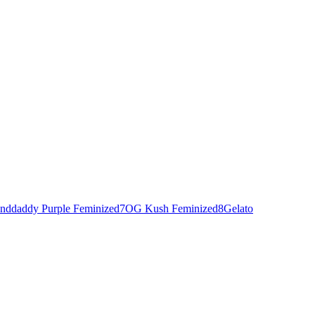
nddaddy Purple Feminized
7
OG Kush Feminized
8
Gelato