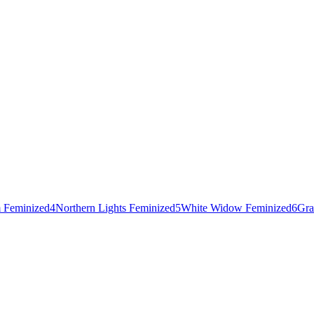
 Feminized
4
Northern Lights Feminized
5
White Widow Feminized
6
Gra