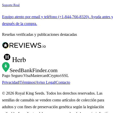
Soporte Real
Equipo atento por email y teléfono (+1-844-766-8320). Ayuda antes 
después de la compra.
Reseñas verificadas y publicaciones destacadas
Herb
SeedBankFinder
.com
Pago Seguro:
Visa
Mastercard
Crypto
SSL
Privacidad
|
Términos
|
Aviso Legal
|
Contacto
©
2026
Royal King Seeds. Todos los derechos reservados. Las
semillas de cannabis se venden como artículos de colección para
adultos y con fines de preservación genética según la legislación