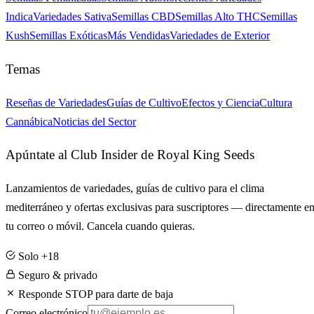
Indica
Variedades Sativa
Semillas CBD
Semillas Alto THC
Semillas
Kush
Semillas Exóticas
Más Vendidas
Variedades de Exterior
Temas
Reseñas de Variedades
Guías de Cultivo
Efectos y Ciencia
Cultura
Cannábica
Noticias del Sector
Apúntate al Club Insider de Royal King Seeds
Lanzamientos de variedades, guías de cultivo para el clima
mediterráneo y ofertas exclusivas para suscriptores — directamente e
tu correo o móvil. Cancela cuando quieras.
Solo +18
Seguro & privado
Responde STOP para darte de baja
Correo electrónico