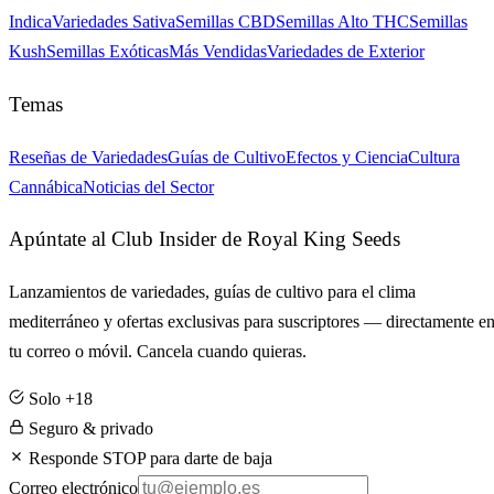
Indica
Variedades Sativa
Semillas CBD
Semillas Alto THC
Semillas
Kush
Semillas Exóticas
Más Vendidas
Variedades de Exterior
Temas
Reseñas de Variedades
Guías de Cultivo
Efectos y Ciencia
Cultura
Cannábica
Noticias del Sector
Apúntate al Club Insider de Royal King Seeds
Lanzamientos de variedades, guías de cultivo para el clima
mediterráneo y ofertas exclusivas para suscriptores — directamente e
tu correo o móvil. Cancela cuando quieras.
Solo +18
Seguro & privado
Responde STOP para darte de baja
Correo electrónico