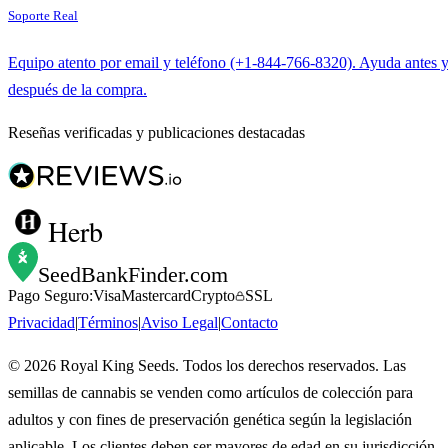
Soporte Real
Equipo atento por email y teléfono (+1-844-766-8320). Ayuda antes 
después de la compra.
Reseñas verificadas y publicaciones destacadas
Herb
SeedBankFinder
.com
Pago Seguro:
Visa
Mastercard
Crypto
SSL
Privacidad
|
Términos
|
Aviso Legal
|
Contacto
©
2026
Royal King Seeds. Todos los derechos reservados. Las
semillas de cannabis se venden como artículos de colección para
adultos y con fines de preservación genética según la legislación
aplicable. Los clientes deben ser mayores de edad en su jurisdicción.