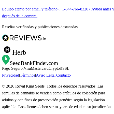
Equipo atento por email y teléfono (+1-844-766-8320). Ayuda antes 
después de la compra.
Reseñas verificadas y publicaciones destacadas
Herb
SeedBankFinder
.com
Pago Seguro:
Visa
Mastercard
Crypto
SSL
Privacidad
|
Términos
|
Aviso Legal
|
Contacto
©
2026
Royal King Seeds. Todos los derechos reservados. Las
semillas de cannabis se venden como artículos de colección para
adultos y con fines de preservación genética según la legislación
aplicable. Los clientes deben ser mayores de edad en su jurisdicción.