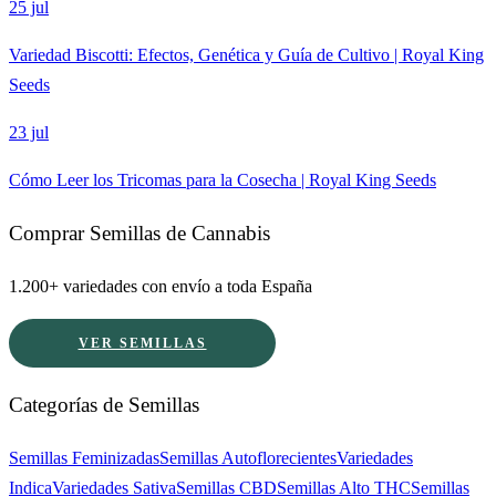
25 jul
Variedad Biscotti: Efectos, Genética y Guía de Cultivo | Royal King
Seeds
23 jul
Cómo Leer los Tricomas para la Cosecha | Royal King Seeds
Comprar Semillas de Cannabis
1.200+ variedades con envío a toda España
VER SEMILLAS
Categorías de Semillas
Semillas Feminizadas
Semillas Autoflorecientes
Variedades
Indica
Variedades Sativa
Semillas CBD
Semillas Alto THC
Semillas