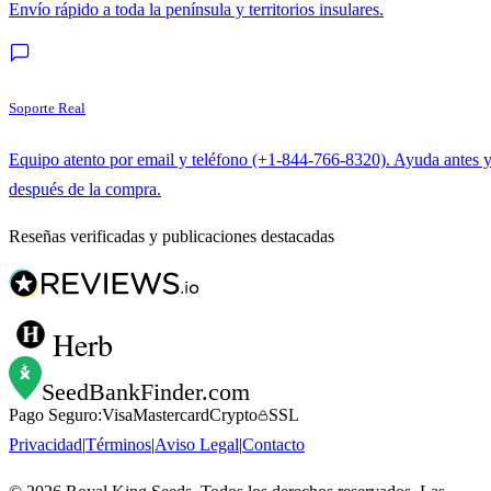
Envío rápido a toda la península y territorios insulares.
Soporte Real
Equipo atento por email y teléfono (+1-844-766-8320). Ayuda antes 
después de la compra.
Reseñas verificadas y publicaciones destacadas
Herb
SeedBankFinder
.com
Pago Seguro:
Visa
Mastercard
Crypto
SSL
Privacidad
|
Términos
|
Aviso Legal
|
Contacto