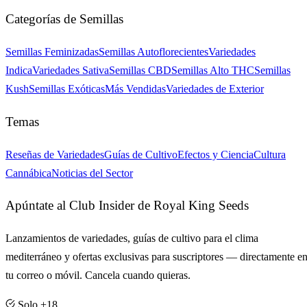
Categorías de Semillas
Semillas Feminizadas
Semillas Autoflorecientes
Variedades
Indica
Variedades Sativa
Semillas CBD
Semillas Alto THC
Semillas
Kush
Semillas Exóticas
Más Vendidas
Variedades de Exterior
Temas
Reseñas de Variedades
Guías de Cultivo
Efectos y Ciencia
Cultura
Cannábica
Noticias del Sector
Apúntate al Club Insider de Royal King Seeds
Lanzamientos de variedades, guías de cultivo para el clima
mediterráneo y ofertas exclusivas para suscriptores — directamente e
tu correo o móvil. Cancela cuando quieras.
Solo +18