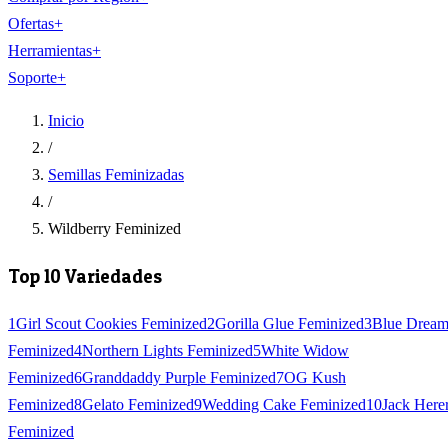
Ofertas
+
Herramientas
+
Soporte
+
Inicio
/
Semillas Feminizadas
/
Wildberry Feminized
Top 10 Variedades
1
Girl Scout Cookies Feminized
2
Gorilla Glue Feminized
3
Blue Drea
Feminized
4
Northern Lights Feminized
5
White Widow
Feminized
6
Granddaddy Purple Feminized
7
OG Kush
Feminized
8
Gelato Feminized
9
Wedding Cake Feminized
10
Jack Here
Feminized