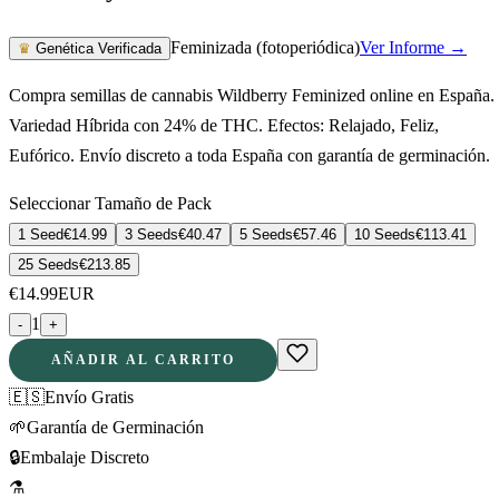
Feminizada (fotoperiódica)
Ver Informe →
♛
Genética Verificada
Compra semillas de cannabis Wildberry Feminized online en España.
Variedad Híbrida con 24% de THC. Efectos: Relajado, Feliz,
Eufórico. Envío discreto a toda España con garantía de germinación.
Seleccionar Tamaño de Pack
1 Seed
€
14.99
3 Seeds
€
40.47
5 Seeds
€
57.46
10 Seeds
€
113.41
25 Seeds
€
213.85
€
14.99
EUR
1
-
+
AÑADIR AL CARRITO
🇪🇸
Envío Gratis
🌱
Garantía de Germinación
🔒
Embalaje Discreto
⚗