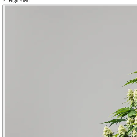
📈
High Yield