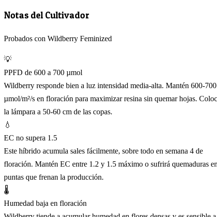
Notas del Cultivador
Probados con Wildberry Feminized
💡
PPFD de 600 a 700 µmol
Wildberry responde bien a luz intensidad media-alta. Mantén 600-700
µmol/m²/s en floración para maximizar resina sin quemar hojas. Colo
la lámpara a 50-60 cm de las copas.
💧
EC no supera 1.5
Este híbrido acumula sales fácilmente, sobre todo en semana 4 de
floración. Mantén EC entre 1.2 y 1.5 máximo o sufrirá quemaduras e
puntas que frenan la producción.
🌡️
Humedad baja en floración
Wildberry tiende a acumular humedad en flores densas y es sensible a