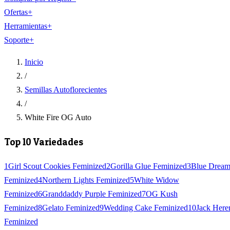
Ofertas
+
Herramientas
+
Soporte
+
Inicio
/
Semillas Autoflorecientes
/
White Fire OG Auto
Top 10 Variedades
1
Girl Scout Cookies Feminized
2
Gorilla Glue Feminized
3
Blue Drea
Feminized
4
Northern Lights Feminized
5
White Widow
Feminized
6
Granddaddy Purple Feminized
7
OG Kush
Feminized
8
Gelato Feminized
9
Wedding Cake Feminized
10
Jack Here
Feminized