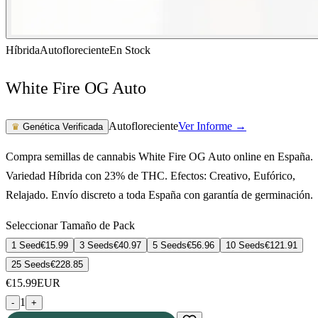
Híbrida
Autofloreciente
En Stock
White Fire OG Auto
Autofloreciente
Ver Informe →
♛
Genética Verificada
Compra semillas de cannabis White Fire OG Auto online en España.
Variedad Híbrida con 23% de THC. Efectos: Creativo, Eufórico,
Relajado. Envío discreto a toda España con garantía de germinación.
Seleccionar Tamaño de Pack
1 Seed
€
15.99
3 Seeds
€
40.97
5 Seeds
€
56.96
10 Seeds
€
121.91
25 Seeds
€
228.85
€
15.99
EUR
1
-
+