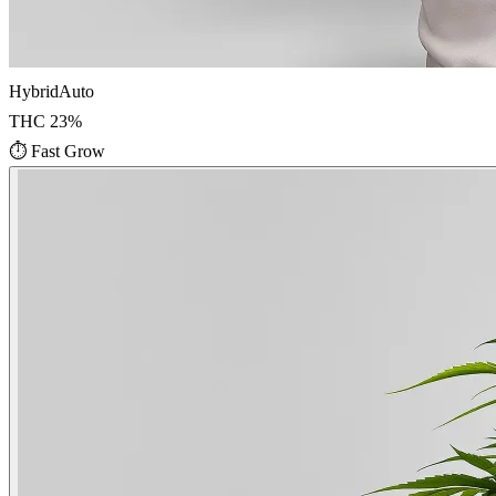
Hybrid
Auto
THC
23
%
⏱
Fast Grow