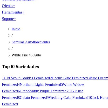
Ofertas
+
Herramientas
+
Soporte
+
Inicio
/
Semillas Autoflorecientes
/
White Fire 43 Auto
Top 10 Variedades
1
Girl Scout Cookies Feminized
2
Gorilla Glue Feminized
3
Blue Drea
Feminized
4
Northern Lights Feminized
5
White Widow
Feminized
6
Granddaddy Purple Feminized
7
OG Kush
Feminized
8
Gelato Feminized
9
Wedding Cake Feminized
10
Jack Here
Feminized