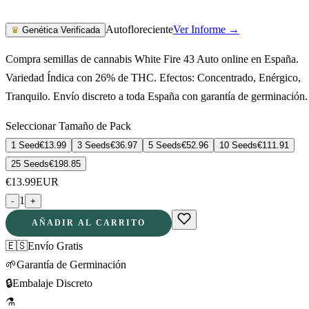
Autofloreciente
Ver Informe →
♛
Genética Verificada
Compra semillas de cannabis White Fire 43 Auto online en España.
Variedad Índica con 26% de THC. Efectos: Concentrado, Enérgico,
Tranquilo. Envío discreto a toda España con garantía de germinación.
Seleccionar Tamaño de Pack
1 Seed
€
13.99
3 Seeds
€
36.97
5 Seeds
€
52.96
10 Seeds
€
111.91
25 Seeds
€
198.85
€
13.99
EUR
1
-
+
AÑADIR AL CARRITO
🇪🇸
Envío Gratis
🌱
Garantía de Germinación
🔒
Embalaje Discreto
⚗