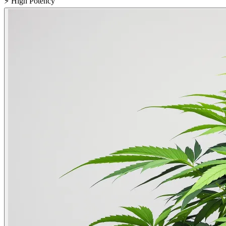
⚡
High Potency