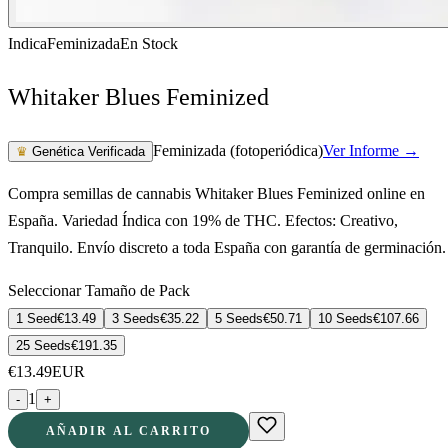
Indica
Feminizada
En Stock
Whitaker Blues Feminized
Feminizada (fotoperiódica)
Ver Informe →
♛
Genética Verificada
Compra semillas de cannabis Whitaker Blues Feminized online en
España. Variedad Índica con 19% de THC. Efectos: Creativo,
Tranquilo. Envío discreto a toda España con garantía de germinación.
Seleccionar Tamaño de Pack
1 Seed
€
13.49
3 Seeds
€
35.22
5 Seeds
€
50.71
10 Seeds
€
107.66
25 Seeds
€
191.35
€
13.49
EUR
1
-
+
AÑADIR AL CARRITO