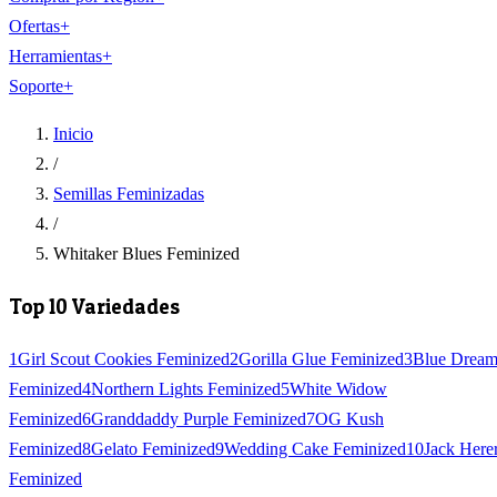
Ofertas
+
Herramientas
+
Soporte
+
Inicio
/
Semillas Feminizadas
/
Whitaker Blues Feminized
Top 10 Variedades
1
Girl Scout Cookies Feminized
2
Gorilla Glue Feminized
3
Blue Drea
Feminized
4
Northern Lights Feminized
5
White Widow
Feminized
6
Granddaddy Purple Feminized
7
OG Kush
Feminized
8
Gelato Feminized
9
Wedding Cake Feminized
10
Jack Here
Feminized