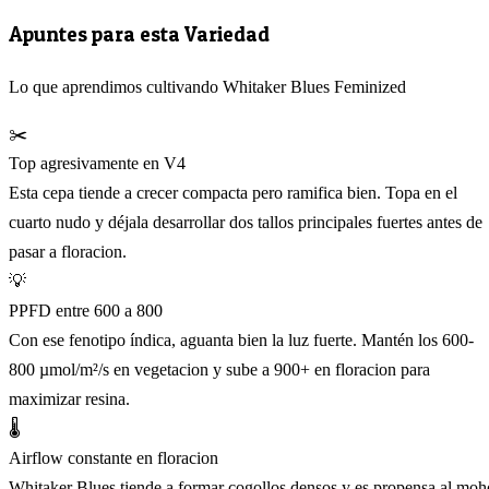
Apuntes para esta Variedad
Lo que aprendimos cultivando Whitaker Blues Feminized
✂️
Top agresivamente en V4
Esta cepa tiende a crecer compacta pero ramifica bien. Topa en el
cuarto nudo y déjala desarrollar dos tallos principales fuertes antes de
pasar a floracion.
💡
PPFD entre 600 a 800
Con ese fenotipo índica, aguanta bien la luz fuerte. Mantén los 600-
800 µmol/m²/s en vegetacion y sube a 900+ en floracion para
maximizar resina.
🌡️
Airflow constante en floracion
Whitaker Blues tiende a formar cogollos densos y es propensa al moh