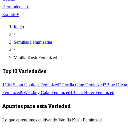
Herramientas
+
Soporte
+
Inicio
/
Semillas Feminizadas
/
Vanilla Kush Feminized
Top 10 Variedades
1
Girl Scout Cookies Feminized
2
Gorilla Glue Feminized
3
Blue Dream
Feminized
9
Wedding Cake Feminized
10
Jack Herer Feminized
Apuntes para esta Variedad
Lo que aprendimos cultivando Vanilla Kush Feminized