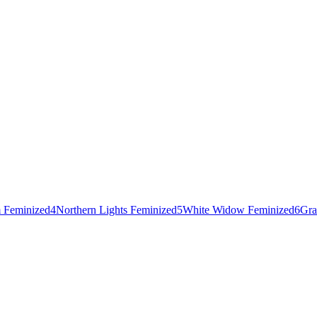
 Feminized
4
Northern Lights Feminized
5
White Widow Feminized
6
Gra