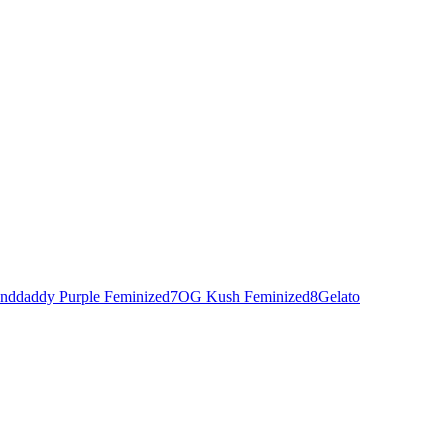
nddaddy Purple Feminized
7
OG Kush Feminized
8
Gelato