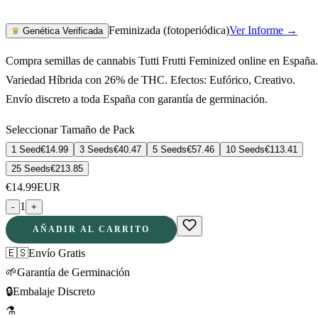
Feminizada (fotoperiódica)
Ver Informe →
♛
Genética Verificada
Compra semillas de cannabis Tutti Frutti Feminized online en España.
Variedad Híbrida con 26% de THC. Efectos: Eufórico, Creativo.
Envío discreto a toda España con garantía de germinación.
Seleccionar Tamaño de Pack
1 Seed
€
14.99
3 Seeds
€
40.47
5 Seeds
€
57.46
10 Seeds
€
113.41
25 Seeds
€
213.85
€
14.99
EUR
1
-
+
AÑADIR AL CARRITO
🇪🇸
Envío Gratis
🌱
Garantía de Germinación
🔒
Embalaje Discreto
⚗