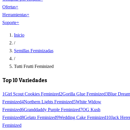
Ofertas
+
Herramientas
+
Soporte
+
Inicio
/
Semillas Feminizadas
/
Tutti Frutti Feminized
Top 10 Variedades
1
Girl Scout Cookies Feminized
2
Gorilla Glue Feminized
3
Blue Drea
Feminized
4
Northern Lights Feminized
5
White Widow
Feminized
6
Granddaddy Purple Feminized
7
OG Kush
Feminized
8
Gelato Feminized
9
Wedding Cake Feminized
10
Jack Here
Feminized