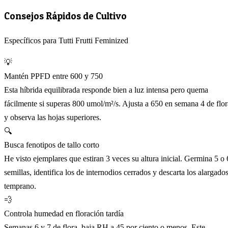
Consejos Rápidos de Cultivo
Específicos para Tutti Frutti Feminized
💡
Mantén PPFD entre 600 y 750
Esta híbrida equilibrada responde bien a luz intensa pero quema
fácilmente si superas 800 umol/m²/s. Ajusta a 650 en semana 4 de flor
y observa las hojas superiores.
🔍
Busca fenotipos de tallo corto
He visto ejemplares que estiran 3 veces su altura inicial. Germina 5 o 
semillas, identifica los de internodios cerrados y descarta los alargado
temprano.
💨
Controla humedad en floración tardía
Semanas 6 y 7 de flora, baja RH a 45 por ciento o menos. Este