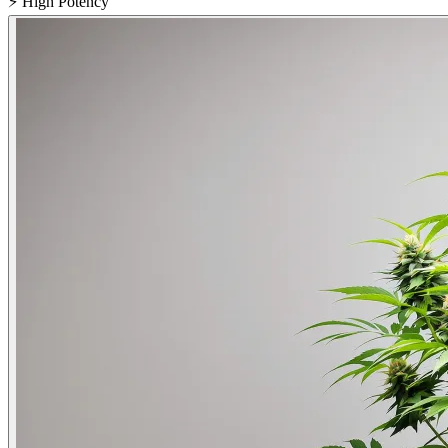
⚡
High Potency