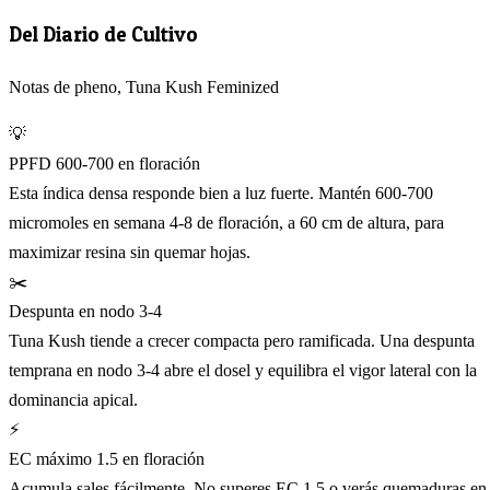
Del Diario de Cultivo
Notas de pheno, Tuna Kush Feminized
💡
PPFD 600-700 en floración
Esta índica densa responde bien a luz fuerte. Mantén 600-700
micromoles en semana 4-8 de floración, a 60 cm de altura, para
maximizar resina sin quemar hojas.
✂️
Despunta en nodo 3-4
Tuna Kush tiende a crecer compacta pero ramificada. Una despunta
temprana en nodo 3-4 abre el dosel y equilibra el vigor lateral con la
dominancia apical.
⚡
EC máximo 1.5 en floración
Acumula sales fácilmente. No superes EC 1.5 o verás quemaduras en