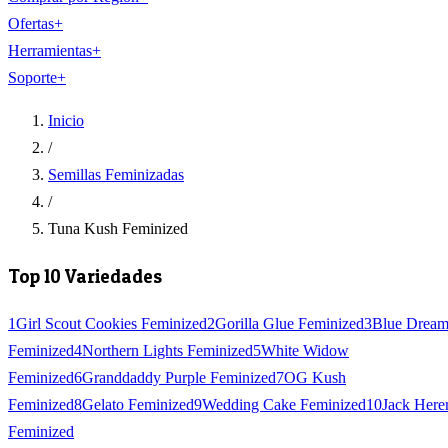
Ofertas
+
Herramientas
+
Soporte
+
Inicio
/
Semillas Feminizadas
/
Tuna Kush Feminized
Top 10 Variedades
1
Girl Scout Cookies Feminized
2
Gorilla Glue Feminized
3
Blue Drea
Feminized
4
Northern Lights Feminized
5
White Widow
Feminized
6
Granddaddy Purple Feminized
7
OG Kush
Feminized
8
Gelato Feminized
9
Wedding Cake Feminized
10
Jack Here
Feminized