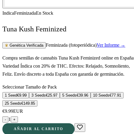
Indica
Feminizada
En Stock
Tuna Kush Feminized
Feminizada (fotoperiódica)
Ver Informe →
♛
Genética Verificada
Compra semillas de cannabis Tuna Kush Feminized online en España
Variedad Índica con 20% de THC. Efectos: Relajado, Somnoliento,
Feliz. Envío discreto a toda España con garantía de germinación.
Seleccionar Tamaño de Pack
1 Seed
€
9.99
3 Seeds
€
25.97
5 Seeds
€
39.96
10 Seeds
€
77.91
25 Seeds
€
149.85
€
9.99
EUR
1
-
+
AÑADIR AL CARRITO