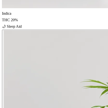
Indica
THC
20
%
🌙
Sleep Aid