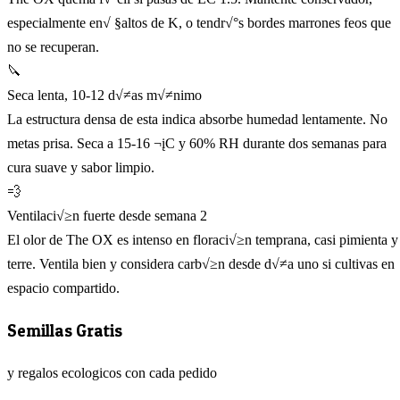
especialmente en√ §altos de K, o tendr√°s bordes marrones feos que
no se recuperan.
🔪
Seca lenta, 10-12 d√≠as m√≠nimo
La estructura densa de esta indica absorbe humedad lentamente. No
metas prisa. Seca a 15-16 ¬įC y 60% RH durante dos semanas para
cura suave y sabor limpio.
💨
Ventilaci√≥n fuerte desde semana 2
El olor de The OX es intenso en floraci√≥n temprana, casi pimienta y
terre. Ventila bien y considera carb√≥n desde d√≠a uno si cultivas en
espacio compartido.
Semillas Gratis
y regalos ecologicos con cada pedido