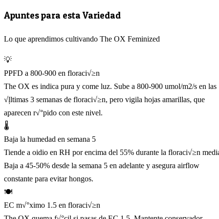
Apuntes para esta Variedad
Lo que aprendimos cultivando The OX Feminized
💡
PPFD a 800-900 en floraci√≥n
The OX es indica pura y come luz. Sube a 800-900 umol/m2/s en las
√ļltimas 3 semanas de floraci√≥n, pero vigila hojas amarillas, que
aparecen r√°pido con este nivel.
🌡️
Baja la humedad en semana 5
Tiende a oidio en RH por encima del 55% durante la floraci√≥n medi
Baja a 45-50% desde la semana 5 en adelante y asegura airflow
constante para evitar hongos.
🍽️
EC m√°ximo 1.5 en floraci√≥n
The OX quema f√°cil si pasas de EC 1.5. Mantente conservador,