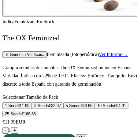
Indica
Feminizada
En Stock
The OX Feminized
Feminizada (fotoperiódica)
Ver Informe →
♛
Genética Verificada
Compra semillas de cannabis The OX Feminized online en España.
Variedad Índica con 22% de THC. Efectos: Eufórico, Tranquilo. Env
discreto a toda España con garantía de germinación.
Seleccionar Tamaño de Pack
1 Seed
€
11.99
3 Seeds
€
32.97
5 Seeds
€
43.96
10 Seeds
€
94.91
25 Seeds
€
168.85
€
11.99
EUR
1
-
+