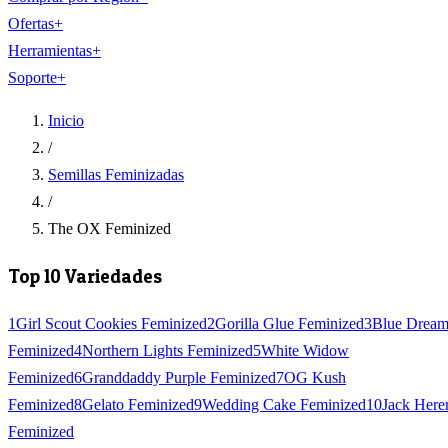
Ofertas
+
Herramientas
+
Soporte
+
Inicio
/
Semillas Feminizadas
/
The OX Feminized
Top 10 Variedades
1
Girl Scout Cookies Feminized
2
Gorilla Glue Feminized
3
Blue Drea
Feminized
4
Northern Lights Feminized
5
White Widow
Feminized
6
Granddaddy Purple Feminized
7
OG Kush
Feminized
8
Gelato Feminized
9
Wedding Cake Feminized
10
Jack Here
Feminized