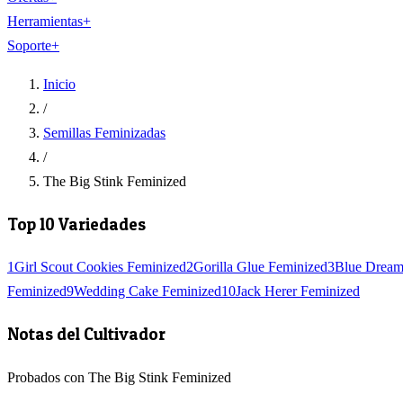
Herramientas
+
Soporte
+
Inicio
/
Semillas Feminizadas
/
The Big Stink Feminized
Top 10 Variedades
1
Girl Scout Cookies Feminized
2
Gorilla Glue Feminized
3
Blue Dream
Feminized
9
Wedding Cake Feminized
10
Jack Herer Feminized
Notas del Cultivador
Probados con The Big Stink Feminized