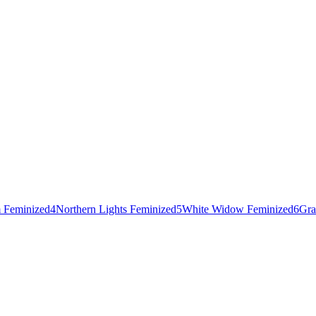
 Feminized
4
Northern Lights Feminized
5
White Widow Feminized
6
Gra