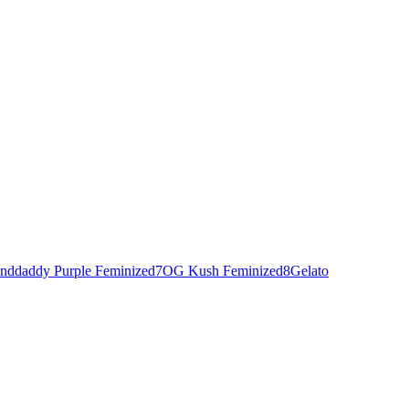
nddaddy Purple Feminized
7
OG Kush Feminized
8
Gelato