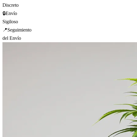
Discreto
🔒
Envío
Sigiloso
📍
Seguimiento
del Envío