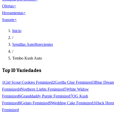
Ofertas
+
Herramientas
+
Soporte
+
Inicio
/
Semillas Autoflorecientes
/
Tembo Kush Auto
Top 10 Variedades
1
Girl Scout Cookies Feminized
2
Gorilla Glue Feminized
3
Blue Drea
Feminized
4
Northern Lights Feminized
5
White Widow
Feminized
6
Granddaddy Purple Feminized
7
OG Kush
Feminized
8
Gelato Feminized
9
Wedding Cake Feminized
10
Jack Here
Feminized