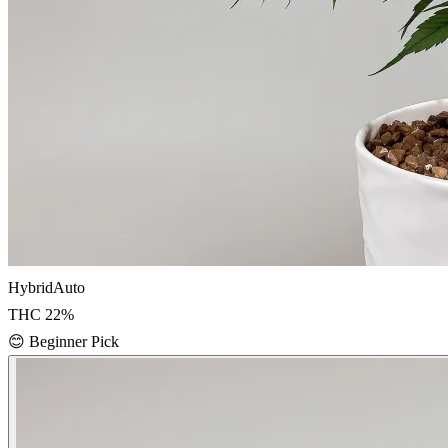
Hybrid
Auto
THC
22
%
😊
Beginner Pick