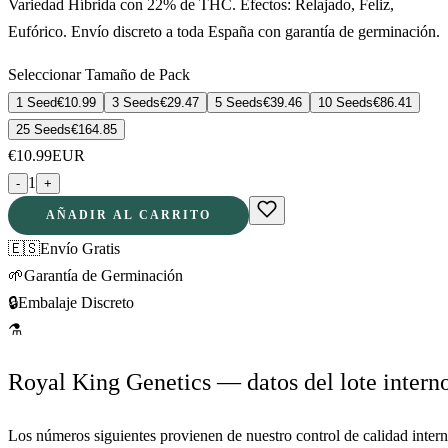
Variedad Híbrida con 22% de THC. Efectos: Relajado, Feliz,
Eufórico. Envío discreto a toda España con garantía de germinación.
Seleccionar Tamaño de Pack
1 Seed
€
10.99
3 Seeds
€
29.47
5 Seeds
€
39.46
10 Seeds
€
86.41
25 Seeds
€
164.85
€
10.99
EUR
1
-
+
AÑADIR AL CARRITO
🇪🇸
Envío Gratis
🌱
Garantía de Germinación
🔒
Embalaje Discreto
⚗
Royal King Genetics — datos del lote intern
Los números siguientes provienen de nuestro control de calidad inter