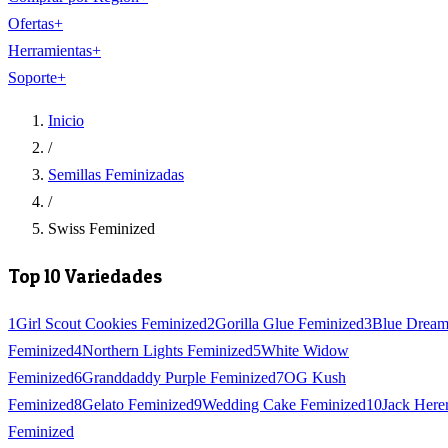
Ofertas
+
Herramientas
+
Soporte
+
Inicio
/
Semillas Feminizadas
/
Swiss Feminized
Top 10 Variedades
1
Girl Scout Cookies Feminized
2
Gorilla Glue Feminized
3
Blue Drea
Feminized
4
Northern Lights Feminized
5
White Widow
Feminized
6
Granddaddy Purple Feminized
7
OG Kush
Feminized
8
Gelato Feminized
9
Wedding Cake Feminized
10
Jack Here
Feminized