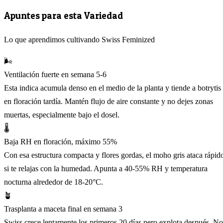
Apuntes para esta Variedad
Lo que aprendimos cultivando Swiss Feminized
🌬️
Ventilación fuerte en semana 5-6
Esta indica acumula denso en el medio de la planta y tiende a botrytis
en floración tardía. Mantén flujo de aire constante y no dejes zonas
muertas, especialmente bajo el dosel.
🌡️
Baja RH en floración, máximo 55%
Con esa estructura compacta y flores gordas, el moho gris ataca rápid
si te relajas con la humedad. Apunta a 40-55% RH y temperatura
nocturna alrededor de 18-20°C.
🪴
Trasplanta a maceta final en semana 3
Swiss crece lentamente los primeros 20 días pero explota después. No