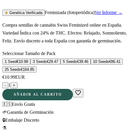
Feminizada (fotoperiódica)
Ver Informe →
♛
Genética Verificada
Compra semillas de cannabis Swiss Feminized online en España.
Variedad Índica con 24% de THC. Efectos: Relajado, Somnoliento,
Feliz. Envío discreto a toda España con garantía de germinación.
Seleccionar Tamaño de Pack
1 Seed
€
10.99
3 Seeds
€
29.47
5 Seeds
€
39.46
10 Seeds
€
86.41
25 Seeds
€
164.85
€
10.99
EUR
1
-
+
AÑADIR AL CARRITO
🇪🇸
Envío Gratis
🌱
Garantía de Germinación
🔒
Embalaje Discreto
⚗