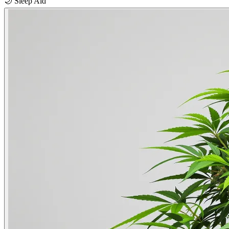
🌙
Sleep Aid