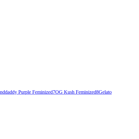
nddaddy Purple Feminized
7
OG Kush Feminized
8
Gelato