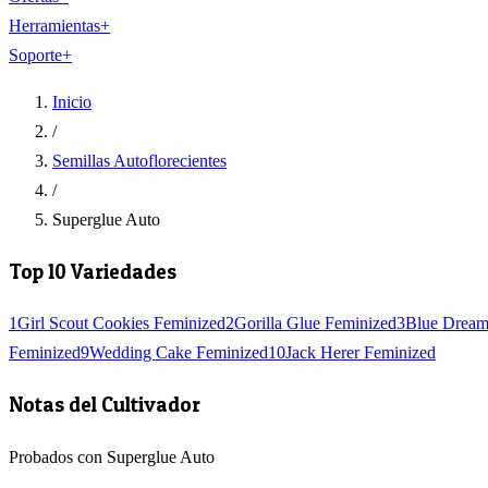
Herramientas
+
Soporte
+
Inicio
/
Semillas Autoflorecientes
/
Superglue Auto
Top 10 Variedades
1
Girl Scout Cookies Feminized
2
Gorilla Glue Feminized
3
Blue Dream
Feminized
9
Wedding Cake Feminized
10
Jack Herer Feminized
Notas del Cultivador
Probados con Superglue Auto