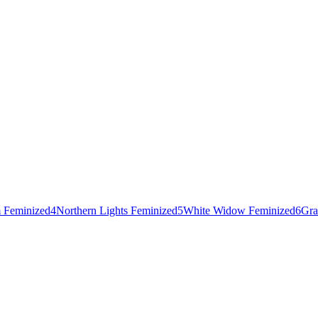
 Feminized
4
Northern Lights Feminized
5
White Widow Feminized
6
Gra