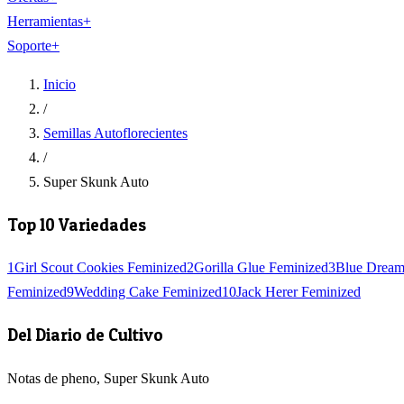
Herramientas
+
Soporte
+
Inicio
/
Semillas Autoflorecientes
/
Super Skunk Auto
Top 10 Variedades
1
Girl Scout Cookies Feminized
2
Gorilla Glue Feminized
3
Blue Dream
Feminized
9
Wedding Cake Feminized
10
Jack Herer Feminized
Del Diario de Cultivo
Notas de pheno, Super Skunk Auto