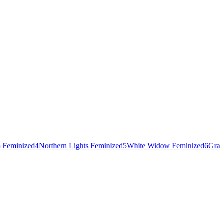
 Feminized
4
Northern Lights Feminized
5
White Widow Feminized
6
Gra