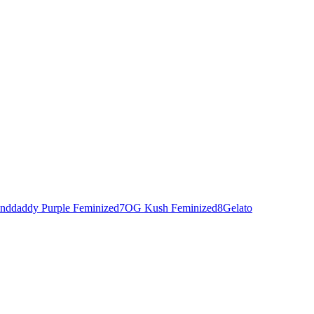
nddaddy Purple Feminized
7
OG Kush Feminized
8
Gelato