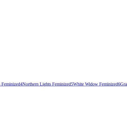
 Feminized
4
Northern Lights Feminized
5
White Widow Feminized
6
Gra