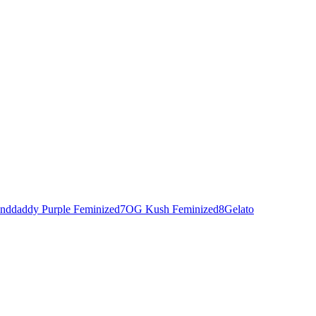
nddaddy Purple Feminized
7
OG Kush Feminized
8
Gelato