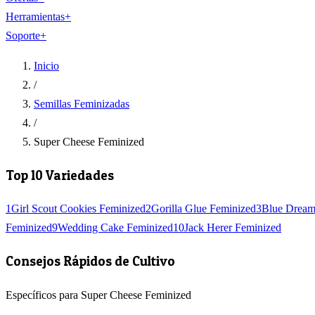
Herramientas
+
Soporte
+
Inicio
/
Semillas Feminizadas
/
Super Cheese Feminized
Top 10 Variedades
1
Girl Scout Cookies Feminized
2
Gorilla Glue Feminized
3
Blue Dream
Feminized
9
Wedding Cake Feminized
10
Jack Herer Feminized
Consejos Rápidos de Cultivo
Específicos para Super Cheese Feminized