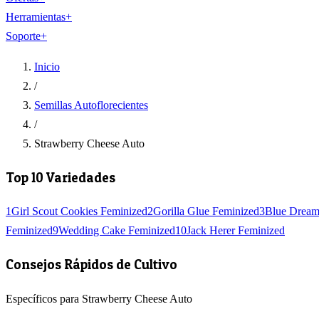
Herramientas
+
Soporte
+
Inicio
/
Semillas Autoflorecientes
/
Strawberry Cheese Auto
Top 10 Variedades
1
Girl Scout Cookies Feminized
2
Gorilla Glue Feminized
3
Blue Dream
Feminized
9
Wedding Cake Feminized
10
Jack Herer Feminized
Consejos Rápidos de Cultivo
Específicos para Strawberry Cheese Auto