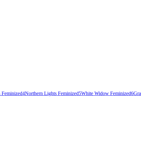
 Feminized
4
Northern Lights Feminized
5
White Widow Feminized
6
Gra