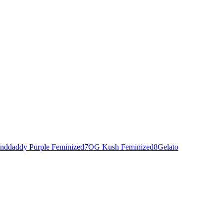
nddaddy Purple Feminized
7
OG Kush Feminized
8
Gelato