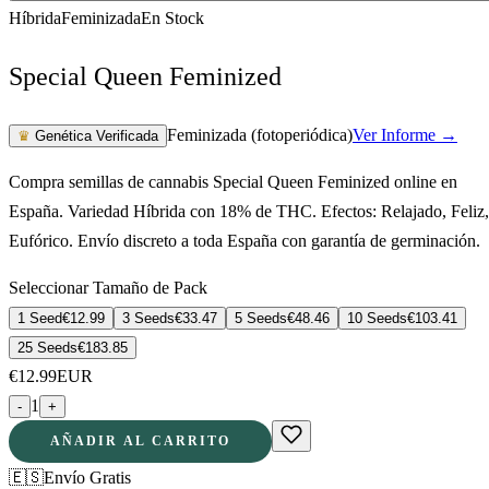
Híbrida
Feminizada
En Stock
Special Queen Feminized
Feminizada (fotoperiódica)
Ver Informe →
♛
Genética Verificada
Compra semillas de cannabis Special Queen Feminized online en
España. Variedad Híbrida con 18% de THC. Efectos: Relajado, Feliz,
Eufórico. Envío discreto a toda España con garantía de germinación.
Seleccionar Tamaño de Pack
1 Seed
€
12.99
3 Seeds
€
33.47
5 Seeds
€
48.46
10 Seeds
€
103.41
25 Seeds
€
183.85
€
12.99
EUR
1
-
+
AÑADIR AL CARRITO
🇪🇸
Envío Gratis