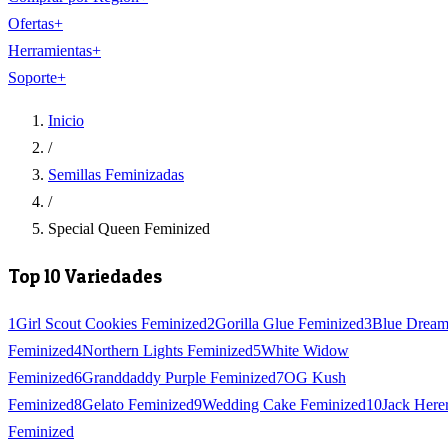
Ofertas
+
Herramientas
+
Soporte
+
Inicio
/
Semillas Feminizadas
/
Special Queen Feminized
Top 10 Variedades
1
Girl Scout Cookies Feminized
2
Gorilla Glue Feminized
3
Blue Drea
Feminized
4
Northern Lights Feminized
5
White Widow
Feminized
6
Granddaddy Purple Feminized
7
OG Kush
Feminized
8
Gelato Feminized
9
Wedding Cake Feminized
10
Jack Here
Feminized