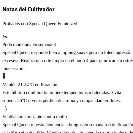
Notas del Cultivador
Probados con Special Queen Feminized
✂️
Poda moderada en semana 3
Special Queen responde bien a topping suave pero no tolera agresión
excesiva. Realiza un corte limpio en el nudo 4 para ramificar sin estré
innecesario.
🌡️
Mantén 21-24°C en floración
Este híbrido equilibrado prefiere temperaturas moderadas. Evita
superar 26°C o verás pérdida de aroma y compacidad en flores.
💨
Ventilación constante contra moho
Special Queen muestra tendencia a hongos en semana 5-6 de floració
si la RH sube del 55%. Mantén flujo de aire lateral cruzado incluso de