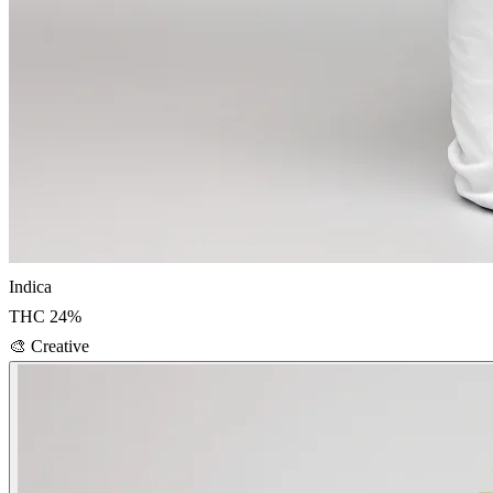
Indica
THC
24
%
🎨
Creative