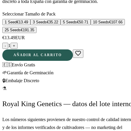
discreto a toda España con garantía de germinación.
Seleccionar Tamaño de Pack
1 Seed
€
13.49
3 Seeds
€
35.22
5 Seeds
€
50.71
10 Seeds
€
107.66
25 Seeds
€
191.35
€
13.49
EUR
1
-
+
AÑADIR AL CARRITO
🇪🇸
Envío Gratis
🌱
Garantía de Germinación
🔒
Embalaje Discreto
⚗
Royal King Genetics — datos del lote intern
Los números siguientes provienen de nuestro control de calidad inter
y de los informes verificados de cultivadores — no marketing del