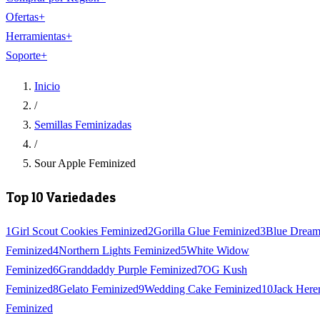
Ofertas
+
Herramientas
+
Soporte
+
Inicio
/
Semillas Feminizadas
/
Sour Apple Feminized
Top 10 Variedades
1
Girl Scout Cookies Feminized
2
Gorilla Glue Feminized
3
Blue Drea
Feminized
4
Northern Lights Feminized
5
White Widow
Feminized
6
Granddaddy Purple Feminized
7
OG Kush
Feminized
8
Gelato Feminized
9
Wedding Cake Feminized
10
Jack Here
Feminized