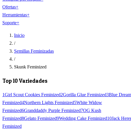
Ofertas
+
Herramientas
+
Soporte
+
Inicio
/
Semillas Feminizadas
/
Skunk Feminized
Top 10 Variedades
1
Girl Scout Cookies Feminized
2
Gorilla Glue Feminized
3
Blue Drea
Feminized
4
Northern Lights Feminized
5
White Widow
Feminized
6
Granddaddy Purple Feminized
7
OG Kush
Feminized
8
Gelato Feminized
9
Wedding Cake Feminized
10
Jack Here
Feminized