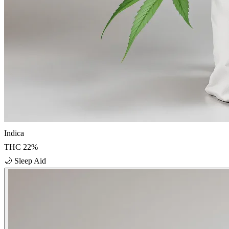
Indica
THC
22
%
🌙
Sleep Aid