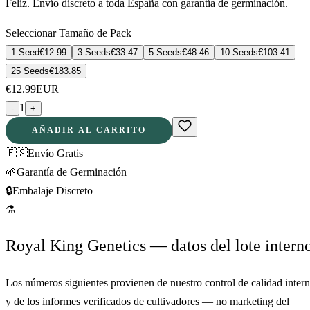
Feliz. Envío discreto a toda España con garantía de germinación.
Seleccionar Tamaño de Pack
1 Seed
€
12.99
3 Seeds
€
33.47
5 Seeds
€
48.46
10 Seeds
€
103.41
25 Seeds
€
183.85
€
12.99
EUR
1
-
+
AÑADIR AL CARRITO
🇪🇸
Envío Gratis
🌱
Garantía de Germinación
🔒
Embalaje Discreto
⚗
Royal King Genetics — datos del lote intern
Los números siguientes provienen de nuestro control de calidad inter
y de los informes verificados de cultivadores — no marketing del