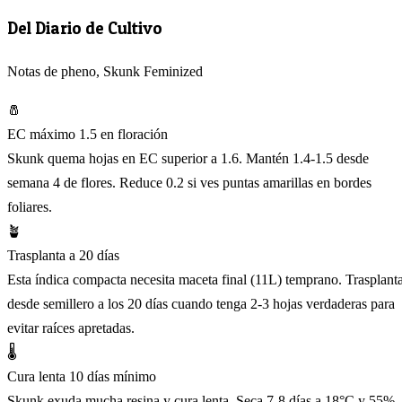
Del Diario de Cultivo
Notas de pheno, Skunk Feminized
🧂
EC máximo 1.5 en floración
Skunk quema hojas en EC superior a 1.6. Mantén 1.4-1.5 desde
semana 4 de flores. Reduce 0.2 si ves puntas amarillas en bordes
foliares.
🪴
Trasplanta a 20 días
Esta índica compacta necesita maceta final (11L) temprano. Trasplant
desde semillero a los 20 días cuando tenga 2-3 hojas verdaderas para
evitar raíces apretadas.
🌡️
Cura lenta 10 días mínimo
Skunk exuda mucha resina y cura lenta. Seca 7-8 días a 18°C y 55%