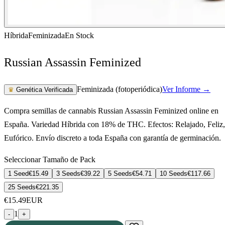
Híbrida
Feminizada
En Stock
Russian Assassin Feminized
Feminizada (fotoperiódica)
Ver Informe →
♛
Genética Verificada
Compra semillas de cannabis Russian Assassin Feminized online en
España. Variedad Híbrida con 18% de THC. Efectos: Relajado, Feliz,
Eufórico. Envío discreto a toda España con garantía de germinación.
Seleccionar Tamaño de Pack
1 Seed
€
15.49
3 Seeds
€
39.22
5 Seeds
€
54.71
10 Seeds
€
117.66
25 Seeds
€
221.35
€
15.49
EUR
1
-
+