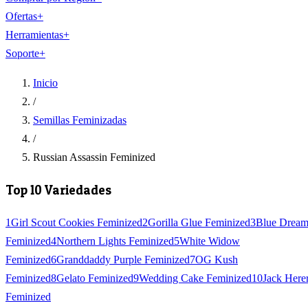
Ofertas
+
Herramientas
+
Soporte
+
Inicio
/
Semillas Feminizadas
/
Russian Assassin Feminized
Top 10 Variedades
1
Girl Scout Cookies Feminized
2
Gorilla Glue Feminized
3
Blue Drea
Feminized
4
Northern Lights Feminized
5
White Widow
Feminized
6
Granddaddy Purple Feminized
7
OG Kush
Feminized
8
Gelato Feminized
9
Wedding Cake Feminized
10
Jack Here
Feminized