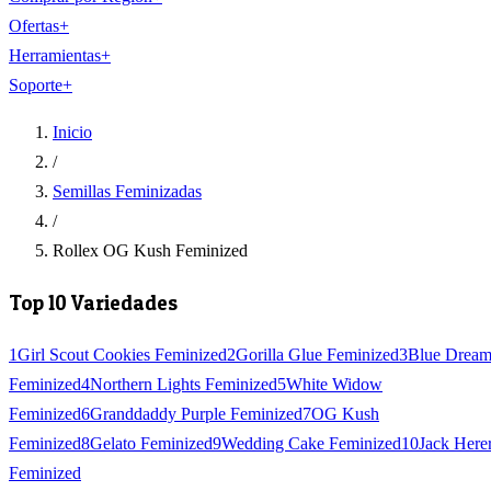
Ofertas
+
Herramientas
+
Soporte
+
Inicio
/
Semillas Feminizadas
/
Rollex OG Kush Feminized
Top 10 Variedades
1
Girl Scout Cookies Feminized
2
Gorilla Glue Feminized
3
Blue Drea
Feminized
4
Northern Lights Feminized
5
White Widow
Feminized
6
Granddaddy Purple Feminized
7
OG Kush
Feminized
8
Gelato Feminized
9
Wedding Cake Feminized
10
Jack Here
Feminized