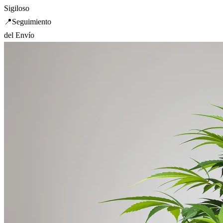
Sigiloso
📍
Seguimiento
del Envío