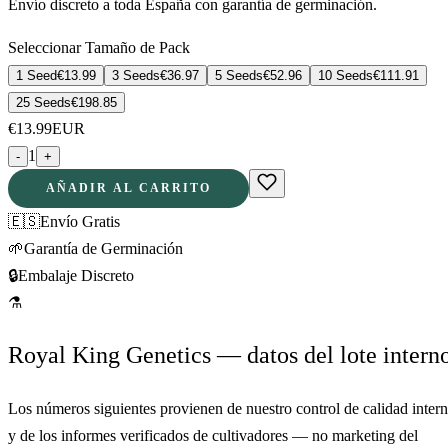
Envío discreto a toda España con garantía de germinación.
Seleccionar Tamaño de Pack
1 Seed
€
13.99
3 Seeds
€
36.97
5 Seeds
€
52.96
10 Seeds
€
111.91
25 Seeds
€
198.85
€
13.99
EUR
1
-
+
AÑADIR AL CARRITO
🇪🇸
Envío Gratis
🌱
Garantía de Germinación
🔒
Embalaje Discreto
⚗
Royal King Genetics — datos del lote intern
Los números siguientes provienen de nuestro control de calidad inter
y de los informes verificados de cultivadores — no marketing del