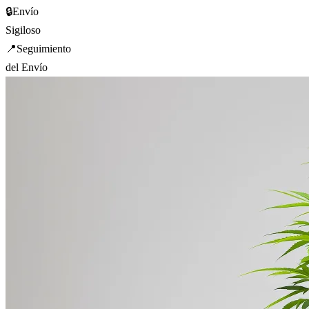
🔒
Envío
Sigiloso
📍
Seguimiento
del Envío