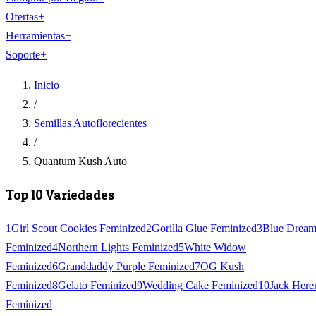
Ofertas
+
Herramientas
+
Soporte
+
Inicio
/
Semillas Autoflorecientes
/
Quantum Kush Auto
Top 10 Variedades
1
Girl Scout Cookies Feminized
2
Gorilla Glue Feminized
3
Blue Drea
Feminized
4
Northern Lights Feminized
5
White Widow
Feminized
6
Granddaddy Purple Feminized
7
OG Kush
Feminized
8
Gelato Feminized
9
Wedding Cake Feminized
10
Jack Here
Feminized