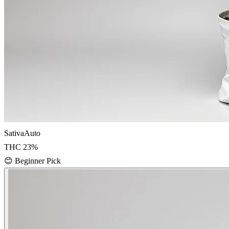
Sativa
Auto
THC
23
%
😊
Beginner Pick