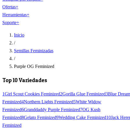
Ofertas
+
Herramientas
+
Soporte
+
Inicio
/
Semillas Feminizadas
/
Purple OG Feminized
Top 10 Variedades
1
Girl Scout Cookies Feminized
2
Gorilla Glue Feminized
3
Blue Drea
Feminized
4
Northern Lights Feminized
5
White Widow
Feminized
6
Granddaddy Purple Feminized
7
OG Kush
Feminized
8
Gelato Feminized
9
Wedding Cake Feminized
10
Jack Here
Feminized