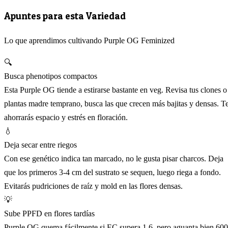
Apuntes para esta Variedad
Lo que aprendimos cultivando Purple OG Feminized
🔍
Busca phenotipos compactos
Esta Purple OG tiende a estirarse bastante en veg. Revisa tus clones o
plantas madre temprano, busca las que crecen más bajitas y densas. T
ahorrarás espacio y estrés en floración.
💧
Deja secar entre riegos
Con ese genético indica tan marcado, no le gusta pisar charcos. Deja
que los primeros 3-4 cm del sustrato se sequen, luego riega a fondo.
Evitarás pudriciones de raíz y mold en las flores densas.
💡
Sube PPFD en flores tardías
Purple OG quema fácilmente si EC supera 1.6, pero aguanta bien 600