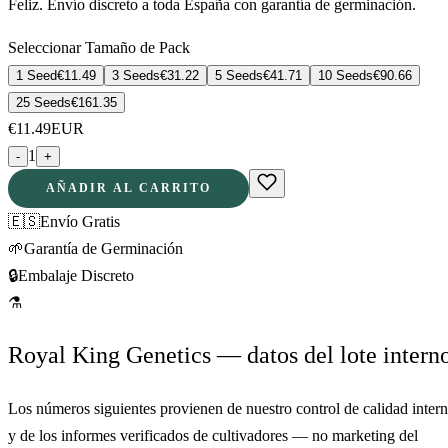
Feliz. Envío discreto a toda España con garantía de germinación.
Seleccionar Tamaño de Pack
1 Seed
€
11.49
3 Seeds
€
31.22
5 Seeds
€
41.71
10 Seeds
€
90.66
25 Seeds
€
161.35
€
11.49
EUR
1
-
+
AÑADIR AL CARRITO
🇪🇸
Envío Gratis
🌱
Garantía de Germinación
🔒
Embalaje Discreto
⚗
Royal King Genetics — datos del lote intern
Los números siguientes provienen de nuestro control de calidad inter
y de los informes verificados de cultivadores — no marketing del