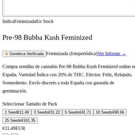
Indica
Feminizada
En Stock
Pre-98 Bubba Kush Feminized
Feminizada (fotoperiódica)
Ver Informe →
♛
Genética Verificada
Compra semillas de cannabis Pre-98 Bubba Kush Feminized online e
España. Variedad Índica con 20% de THC. Efectos: Feliz, Relajado,
Somnoliento. Envío discreto a toda España con garantía de
germinación.
Seleccionar Tamaño de Pack
1 Seed
€
11.49
3 Seeds
€
31.22
5 Seeds
€
41.71
10 Seeds
€
90.66
25 Seeds
€
161.35
€
11.49
EUR