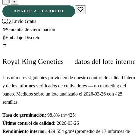
1
-
+
AÑADIR AL CARRITO
🇪🇸
Envío Gratis
🌱
Garantía de Germinación
🔒
Embalaje Discreto
⚗
Royal King Genetics — datos del lote intern
Los números siguientes provienen de nuestro control de calidad inter
y de los informes verificados de cultivadores — no marketing del
banco. Medidos sobre un lote analizado el
2026-03-26
con
425
semillas.
Tasa de germinación:
98.8
% (n=
425
)
Último control de calidad:
2026-03-26
Rendimiento interior:
429-554
g/m² (promedio de
17
informes de