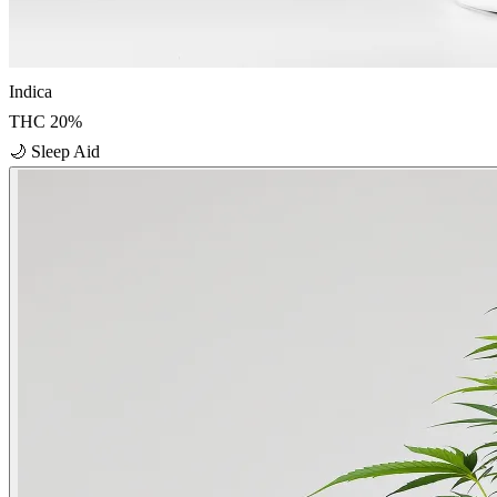
Indica
THC
20
%
🌙
Sleep Aid