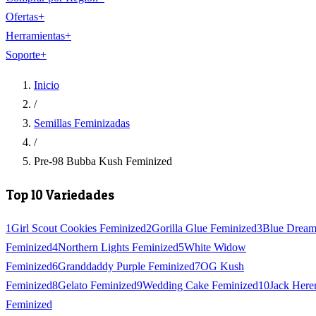
Ofertas
+
Herramientas
+
Soporte
+
Inicio
/
Semillas Feminizadas
/
Pre-98 Bubba Kush Feminized
Top 10 Variedades
1
Girl Scout Cookies Feminized
2
Gorilla Glue Feminized
3
Blue Drea
Feminized
4
Northern Lights Feminized
5
White Widow
Feminized
6
Granddaddy Purple Feminized
7
OG Kush
Feminized
8
Gelato Feminized
9
Wedding Cake Feminized
10
Jack Here
Feminized