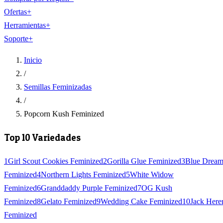
Ofertas
+
Herramientas
+
Soporte
+
Inicio
/
Semillas Feminizadas
/
Popcorn Kush Feminized
Top 10 Variedades
1
Girl Scout Cookies Feminized
2
Gorilla Glue Feminized
3
Blue Drea
Feminized
4
Northern Lights Feminized
5
White Widow
Feminized
6
Granddaddy Purple Feminized
7
OG Kush
Feminized
8
Gelato Feminized
9
Wedding Cake Feminized
10
Jack Here
Feminized