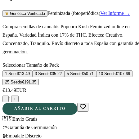
Feminizada (fotoperiódica)
Ver Informe →
♛
Genética Verificada
Compra semillas de cannabis Popcorn Kush Feminized online en
España. Variedad Índica con 17% de THC. Efectos: Creativo,
Concentrado, Tranquilo. Envío discreto a toda España con garantía d
germinación.
Seleccionar Tamaño de Pack
1 Seed
€
13.49
3 Seeds
€
35.22
5 Seeds
€
50.71
10 Seeds
€
107.66
25 Seeds
€
191.35
€
13.49
EUR
1
-
+
AÑADIR AL CARRITO
🇪🇸
Envío Gratis
🌱
Garantía de Germinación
🔒
Embalaje Discreto