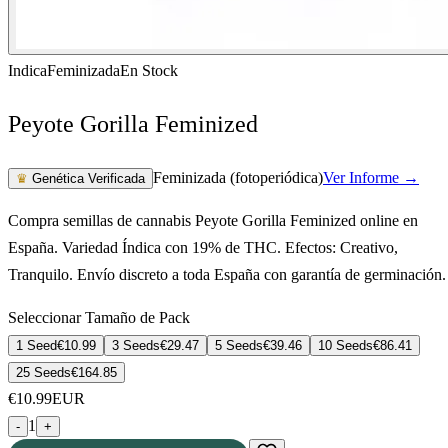
Indica
Feminizada
En Stock
Peyote Gorilla Feminized
Feminizada (fotoperiódica)
Ver Informe →
♛
Genética Verificada
Compra semillas de cannabis Peyote Gorilla Feminized online en
España. Variedad Índica con 19% de THC. Efectos: Creativo,
Tranquilo. Envío discreto a toda España con garantía de germinación.
Seleccionar Tamaño de Pack
1 Seed
€
10.99
3 Seeds
€
29.47
5 Seeds
€
39.46
10 Seeds
€
86.41
25 Seeds
€
164.85
€
10.99
EUR
1
-
+