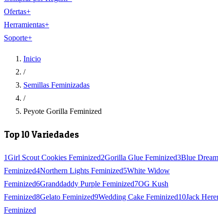
Ofertas
+
Herramientas
+
Soporte
+
Inicio
/
Semillas Feminizadas
/
Peyote Gorilla Feminized
Top 10 Variedades
1
Girl Scout Cookies Feminized
2
Gorilla Glue Feminized
3
Blue Drea
Feminized
4
Northern Lights Feminized
5
White Widow
Feminized
6
Granddaddy Purple Feminized
7
OG Kush
Feminized
8
Gelato Feminized
9
Wedding Cake Feminized
10
Jack Here
Feminized