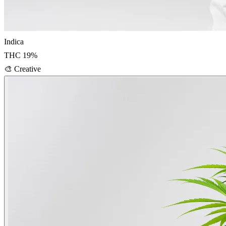
Indica
THC
19
%
🎨
Creative