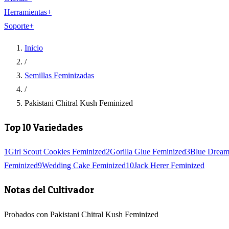
Herramientas
+
Soporte
+
Inicio
/
Semillas Feminizadas
/
Pakistani Chitral Kush Feminized
Top 10 Variedades
1
Girl Scout Cookies Feminized
2
Gorilla Glue Feminized
3
Blue Dream
Feminized
9
Wedding Cake Feminized
10
Jack Herer Feminized
Notas del Cultivador
Probados con Pakistani Chitral Kush Feminized