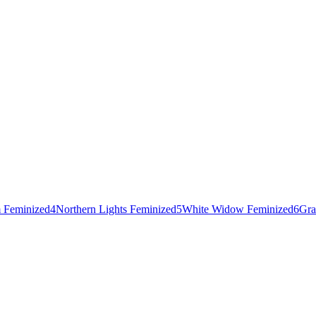
 Feminized
4
Northern Lights Feminized
5
White Widow Feminized
6
Gra