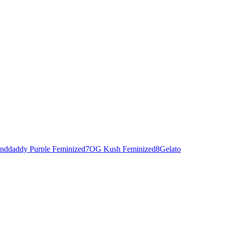
nddaddy Purple Feminized
7
OG Kush Feminized
8
Gelato