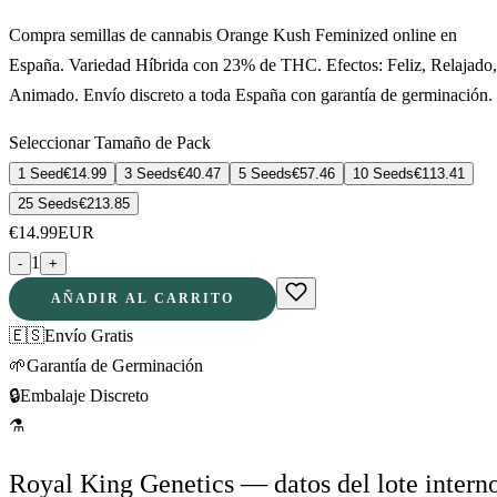
Compra semillas de cannabis Orange Kush Feminized online en
España. Variedad Híbrida con 23% de THC. Efectos: Feliz, Relajado,
Animado. Envío discreto a toda España con garantía de germinación.
Seleccionar Tamaño de Pack
1 Seed
€
14.99
3 Seeds
€
40.47
5 Seeds
€
57.46
10 Seeds
€
113.41
25 Seeds
€
213.85
€
14.99
EUR
1
-
+
AÑADIR AL CARRITO
🇪🇸
Envío Gratis
🌱
Garantía de Germinación
🔒
Embalaje Discreto
⚗
Royal King Genetics — datos del lote intern