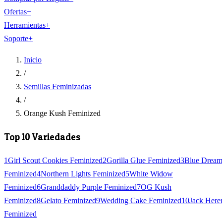
Ofertas
+
Herramientas
+
Soporte
+
Inicio
/
Semillas Feminizadas
/
Orange Kush Feminized
Top 10 Variedades
1
Girl Scout Cookies Feminized
2
Gorilla Glue Feminized
3
Blue Drea
Feminized
4
Northern Lights Feminized
5
White Widow
Feminized
6
Granddaddy Purple Feminized
7
OG Kush
Feminized
8
Gelato Feminized
9
Wedding Cake Feminized
10
Jack Here
Feminized