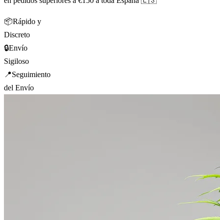
en pedidos superiores a €150 a toda España 🇪🇸
📦
Rápido y
Discreto
🔒
Envío
Sigiloso
📍
Seguimiento
del Envío