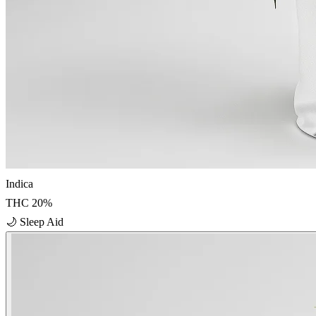
Indica
THC
20
%
🌙
Sleep Aid