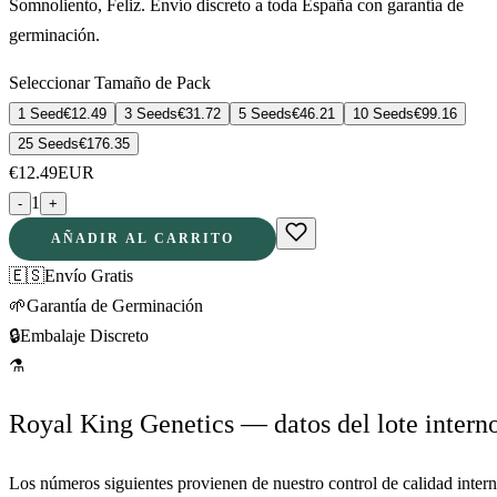
Somnoliento, Feliz. Envío discreto a toda España con garantía de
germinación.
Seleccionar Tamaño de Pack
1 Seed
€
12.49
3 Seeds
€
31.72
5 Seeds
€
46.21
10 Seeds
€
99.16
25 Seeds
€
176.35
€
12.49
EUR
1
-
+
AÑADIR AL CARRITO
🇪🇸
Envío Gratis
🌱
Garantía de Germinación
🔒
Embalaje Discreto
⚗
Royal King Genetics — datos del lote intern
Los números siguientes provienen de nuestro control de calidad inter