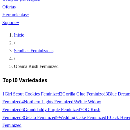
Ofertas
+
Herramientas
+
Soporte
+
Inicio
/
Semillas Feminizadas
/
Obama Kush Feminized
Top 10 Variedades
1
Girl Scout Cookies Feminized
2
Gorilla Glue Feminized
3
Blue Drea
Feminized
4
Northern Lights Feminized
5
White Widow
Feminized
6
Granddaddy Purple Feminized
7
OG Kush
Feminized
8
Gelato Feminized
9
Wedding Cake Feminized
10
Jack Here
Feminized