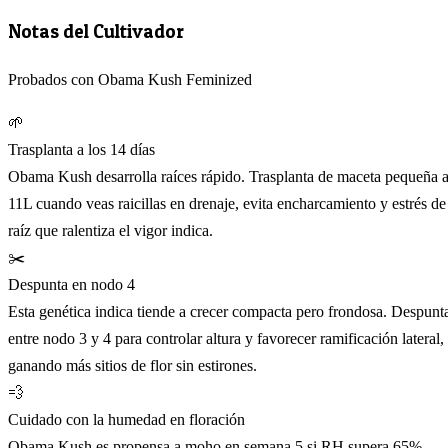
Notas del Cultivador
Probados con Obama Kush Feminized
🌱
Trasplanta a los 14 días
Obama Kush desarrolla raíces rápido. Trasplanta de maceta pequeña 
11L cuando veas raicillas en drenaje, evita encharcamiento y estrés de
raíz que ralentiza el vigor indica.
✂️
Despunta en nodo 4
Esta genética indica tiende a crecer compacta pero frondosa. Despunt
entre nodo 3 y 4 para controlar altura y favorecer ramificación lateral,
ganando más sitios de flor sin estirones.
💨
Cuidado con la humedad en floración
Obama Kush es propensa a moho en semana 5 si RH supera 65%.