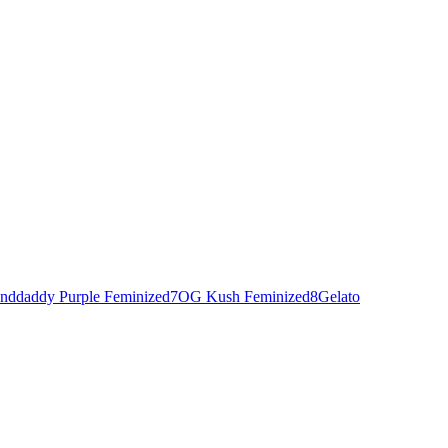
nddaddy Purple Feminized
7
OG Kush Feminized
8
Gelato