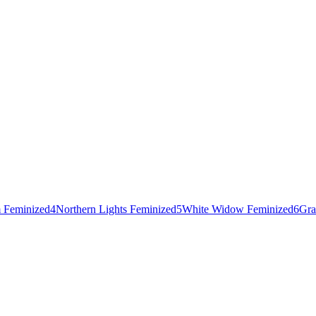
 Feminized
4
Northern Lights Feminized
5
White Widow Feminized
6
Gra