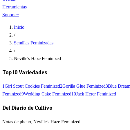
Herramientas
+
Soporte
+
Inicio
/
Semillas Feminizadas
/
Neville's Haze Feminized
Top 10 Variedades
1
Girl Scout Cookies Feminized
2
Gorilla Glue Feminized
3
Blue Dream
Feminized
9
Wedding Cake Feminized
10
Jack Herer Feminized
Del Diario de Cultivo
Notas de pheno, Neville's Haze Feminized