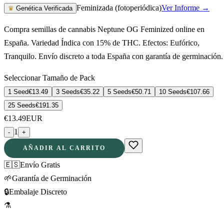
Feminizada (fotoperiódica)
Ver Informe →
♛
Genética Verificada
Compra semillas de cannabis Neptune OG Feminized online en
España. Variedad Índica con 15% de THC. Efectos: Eufórico,
Tranquilo. Envío discreto a toda España con garantía de germinación.
Seleccionar Tamaño de Pack
1 Seed
€
13.49
3 Seeds
€
35.22
5 Seeds
€
50.71
10 Seeds
€
107.66
25 Seeds
€
191.35
€
13.49
EUR
1
-
+
AÑADIR AL CARRITO
🇪🇸
Envío Gratis
🌱
Garantía de Germinación
🔒
Embalaje Discreto
⚗