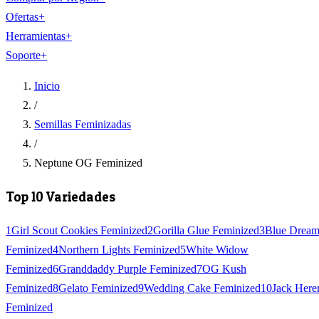
Ofertas
+
Herramientas
+
Soporte
+
Inicio
/
Semillas Feminizadas
/
Neptune OG Feminized
Top 10 Variedades
1
Girl Scout Cookies Feminized
2
Gorilla Glue Feminized
3
Blue Drea
Feminized
4
Northern Lights Feminized
5
White Widow
Feminized
6
Granddaddy Purple Feminized
7
OG Kush
Feminized
8
Gelato Feminized
9
Wedding Cake Feminized
10
Jack Here
Feminized