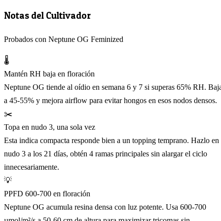
Notas del Cultivador
Probados con Neptune OG Feminized
🌡️
Mantén RH baja en floración
Neptune OG tiende al oídio en semana 6 y 7 si superas 65% RH. Baj
a 45-55% y mejora airflow para evitar hongos en esos nodos densos.
✂️
Topa en nudo 3, una sola vez
Esta indica compacta responde bien a un topping temprano. Hazlo en
nudo 3 a los 21 días, obtén 4 ramas principales sin alargar el ciclo
innecesariamente.
💡
PPFD 600-700 en floración
Neptune OG acumula resina densa con luz potente. Usa 600-700
µmol/m²/s a 50-60 cm de altura para maximizar tricomas sin