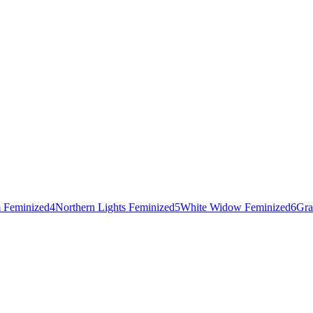
 Feminized
4
Northern Lights Feminized
5
White Widow Feminized
6
Gra