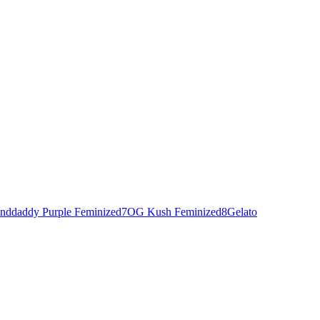
nddaddy Purple Feminized
7
OG Kush Feminized
8
Gelato