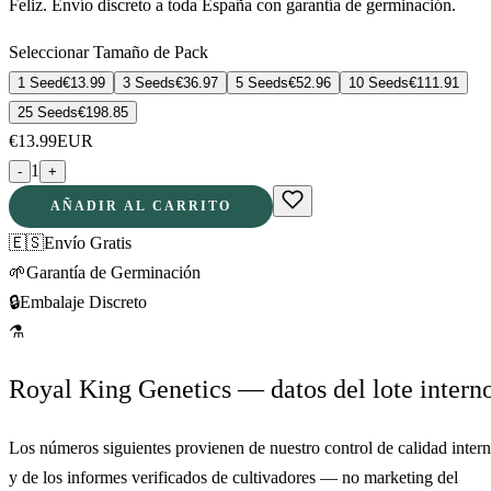
Feliz. Envío discreto a toda España con garantía de germinación.
Seleccionar Tamaño de Pack
1 Seed
€
13.99
3 Seeds
€
36.97
5 Seeds
€
52.96
10 Seeds
€
111.91
25 Seeds
€
198.85
€
13.99
EUR
1
-
+
AÑADIR AL CARRITO
🇪🇸
Envío Gratis
🌱
Garantía de Germinación
🔒
Embalaje Discreto
⚗
Royal King Genetics — datos del lote intern
Los números siguientes provienen de nuestro control de calidad inter
y de los informes verificados de cultivadores — no marketing del