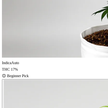
Indica
Auto
THC
17
%
😊
Beginner Pick