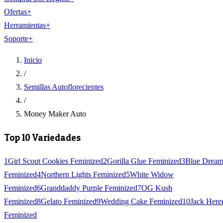
Ofertas
+
Herramientas
+
Soporte
+
Inicio
/
Semillas Autoflorecientes
/
Money Maker Auto
Top 10 Variedades
1
Girl Scout Cookies Feminized
2
Gorilla Glue Feminized
3
Blue Drea
Feminized
4
Northern Lights Feminized
5
White Widow
Feminized
6
Granddaddy Purple Feminized
7
OG Kush
Feminized
8
Gelato Feminized
9
Wedding Cake Feminized
10
Jack Here
Feminized