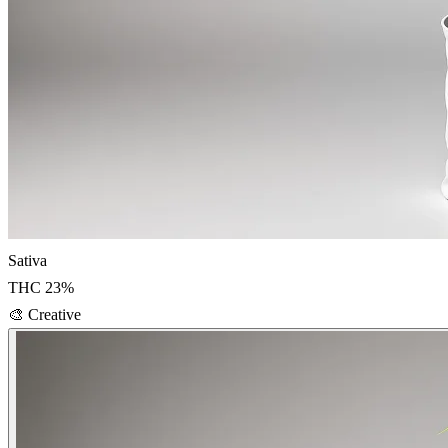
Sativa
THC
23
%
🎨
Creative