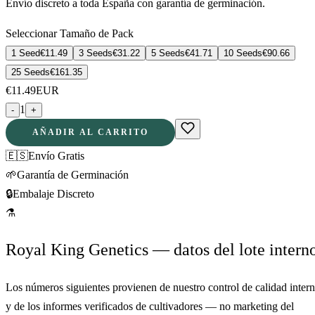
Envío discreto a toda España con garantía de germinación.
Seleccionar Tamaño de Pack
1 Seed
€
11.49
3 Seeds
€
31.22
5 Seeds
€
41.71
10 Seeds
€
90.66
25 Seeds
€
161.35
€
11.49
EUR
1
-
+
AÑADIR AL CARRITO
🇪🇸
Envío Gratis
🌱
Garantía de Germinación
🔒
Embalaje Discreto
⚗
Royal King Genetics — datos del lote intern
Los números siguientes provienen de nuestro control de calidad inter
y de los informes verificados de cultivadores — no marketing del