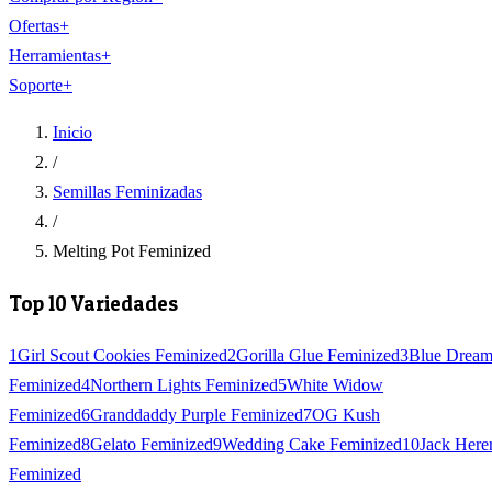
Ofertas
+
Herramientas
+
Soporte
+
Inicio
/
Semillas Feminizadas
/
Melting Pot Feminized
Top 10 Variedades
1
Girl Scout Cookies Feminized
2
Gorilla Glue Feminized
3
Blue Drea
Feminized
4
Northern Lights Feminized
5
White Widow
Feminized
6
Granddaddy Purple Feminized
7
OG Kush
Feminized
8
Gelato Feminized
9
Wedding Cake Feminized
10
Jack Here
Feminized