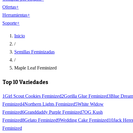
Ofertas
+
Herramientas
+
Soporte
+
Inicio
/
Semillas Feminizadas
/
Maple Leaf Feminized
Top 10 Variedades
1
Girl Scout Cookies Feminized
2
Gorilla Glue Feminized
3
Blue Drea
Feminized
4
Northern Lights Feminized
5
White Widow
Feminized
6
Granddaddy Purple Feminized
7
OG Kush
Feminized
8
Gelato Feminized
9
Wedding Cake Feminized
10
Jack Here
Feminized