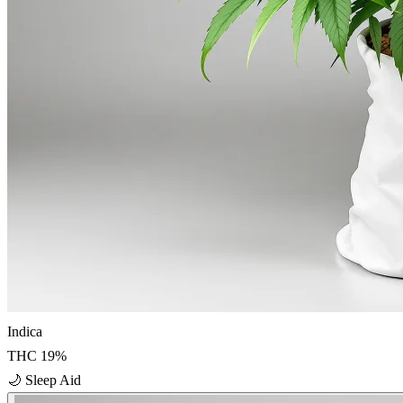
Indica
THC
19
%
🌙
Sleep Aid