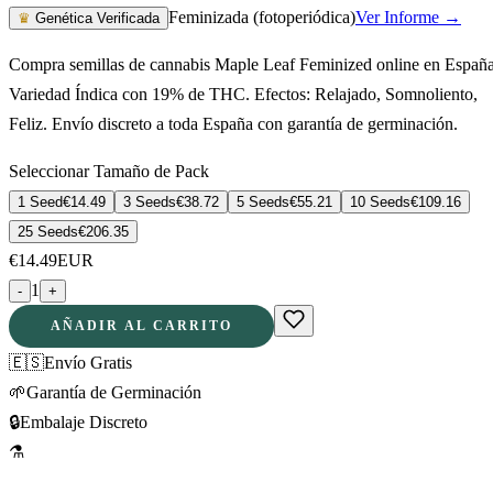
Feminizada (fotoperiódica)
Ver Informe →
♛
Genética Verificada
Compra semillas de cannabis Maple Leaf Feminized online en España
Variedad Índica con 19% de THC. Efectos: Relajado, Somnoliento,
Feliz. Envío discreto a toda España con garantía de germinación.
Seleccionar Tamaño de Pack
1 Seed
€
14.49
3 Seeds
€
38.72
5 Seeds
€
55.21
10 Seeds
€
109.16
25 Seeds
€
206.35
€
14.49
EUR
1
-
+
AÑADIR AL CARRITO
🇪🇸
Envío Gratis
🌱
Garantía de Germinación
🔒
Embalaje Discreto
⚗