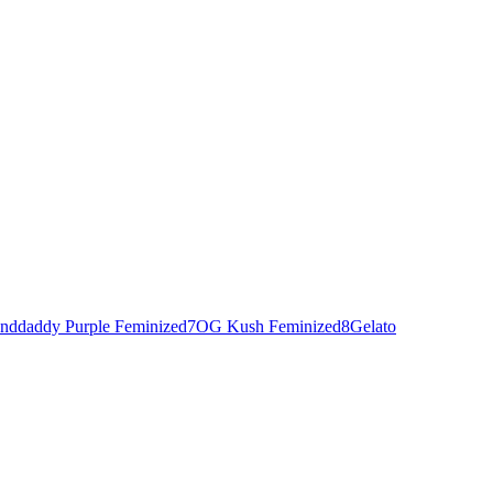
nddaddy Purple Feminized
7
OG Kush Feminized
8
Gelato