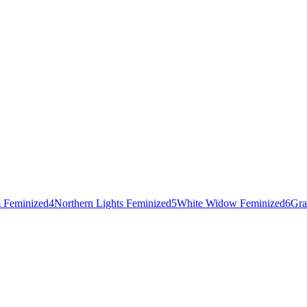
 Feminized
4
Northern Lights Feminized
5
White Widow Feminized
6
Gra