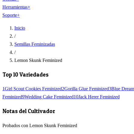
Herramientas
+
Soporte
+
Inicio
/
Semillas Feminizadas
/
Lemon Skunk Feminized
Top 10 Variedades
1
Girl Scout Cookies Feminized
2
Gorilla Glue Feminized
3
Blue Dream
Feminized
9
Wedding Cake Feminized
10
Jack Herer Feminized
Notas del Cultivador
Probados con Lemon Skunk Feminized