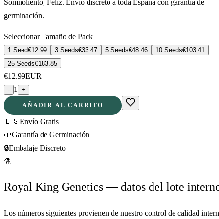
Somnoliento, Feliz. Envío discreto a toda España con garantía de
germinación.
Seleccionar Tamaño de Pack
1 Seed
€
12.99
3 Seeds
€
33.47
5 Seeds
€
48.46
10 Seeds
€
103.41
25 Seeds
€
183.85
€
12.99
EUR
1
-
+
AÑADIR AL CARRITO
🇪🇸
Envío Gratis
🌱
Garantía de Germinación
🔒
Embalaje Discreto
⚗
Royal King Genetics — datos del lote intern
Los números siguientes provienen de nuestro control de calidad inter