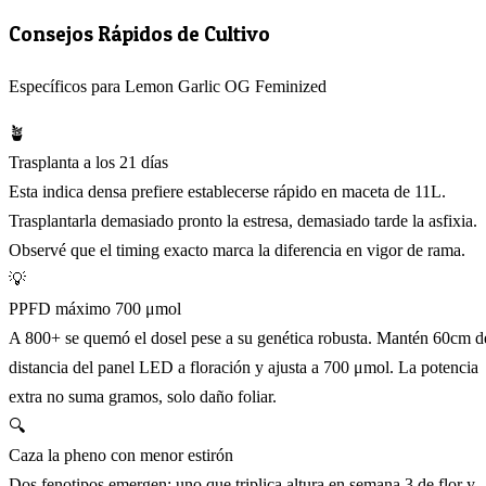
Consejos Rápidos de Cultivo
Específicos para Lemon Garlic OG Feminized
🪴
Trasplanta a los 21 días
Esta indica densa prefiere establecerse rápido en maceta de 11L.
Trasplantarla demasiado pronto la estresa, demasiado tarde la asfixia.
Observé que el timing exacto marca la diferencia en vigor de rama.
💡
PPFD máximo 700 μmol
A 800+ se quemó el dosel pese a su genética robusta. Mantén 60cm d
distancia del panel LED a floración y ajusta a 700 μmol. La potencia
extra no suma gramos, solo daño foliar.
🔍
Caza la pheno con menor estirón
Dos fenotipos emergen: uno que triplica altura en semana 3 de flor y