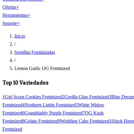
Ofertas
+
Herramientas
+
Soporte
+
Inicio
/
Semillas Feminizadas
/
Lemon Garlic OG Feminized
Top 10 Variedades
1
Girl Scout Cookies Feminized
2
Gorilla Glue Feminized
3
Blue Drea
Feminized
4
Northern Lights Feminized
5
White Widow
Feminized
6
Granddaddy Purple Feminized
7
OG Kush
Feminized
8
Gelato Feminized
9
Wedding Cake Feminized
10
Jack Here
Feminized