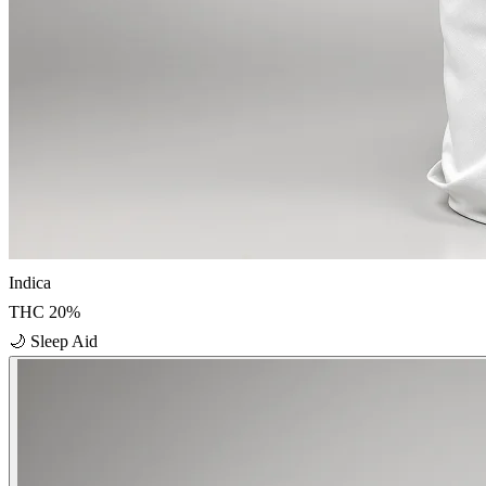
Indica
THC
20
%
🌙
Sleep Aid