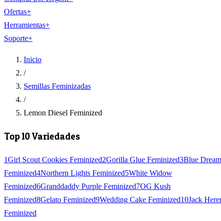
Ofertas
+
Herramientas
+
Soporte
+
Inicio
/
Semillas Feminizadas
/
Lemon Diesel Feminized
Top 10 Variedades
1
Girl Scout Cookies Feminized
2
Gorilla Glue Feminized
3
Blue Drea
Feminized
4
Northern Lights Feminized
5
White Widow
Feminized
6
Granddaddy Purple Feminized
7
OG Kush
Feminized
8
Gelato Feminized
9
Wedding Cake Feminized
10
Jack Here
Feminized