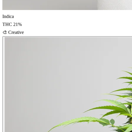
Indica
THC
21
%
🎨
Creative