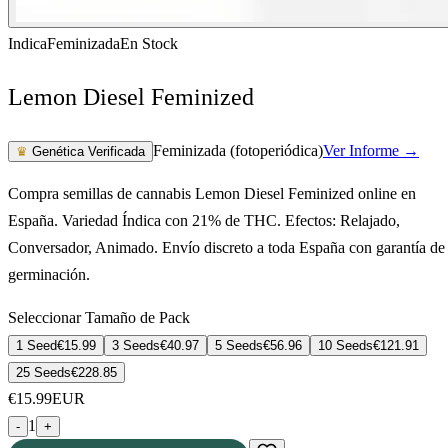
Indica
Feminizada
En Stock
Lemon Diesel Feminized
Feminizada (fotoperiódica)
Ver Informe →
♛
Genética Verificada
Compra semillas de cannabis Lemon Diesel Feminized online en
España. Variedad Índica con 21% de THC. Efectos: Relajado,
Conversador, Animado. Envío discreto a toda España con garantía de
germinación.
Seleccionar Tamaño de Pack
1 Seed
€
15.99
3 Seeds
€
40.97
5 Seeds
€
56.96
10 Seeds
€
121.91
25 Seeds
€
228.85
€
15.99
EUR
1
-
+