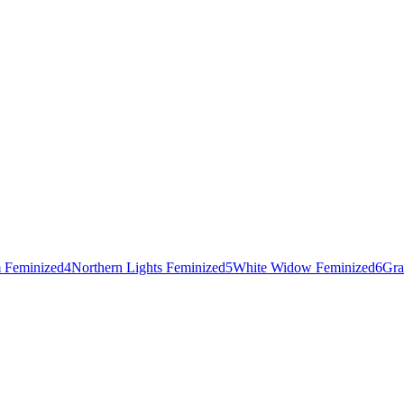
 Feminized
4
Northern Lights Feminized
5
White Widow Feminized
6
Gra