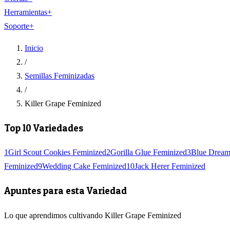
Herramientas
+
Soporte
+
Inicio
/
Semillas Feminizadas
/
Killer Grape Feminized
Top 10 Variedades
1
Girl Scout Cookies Feminized
2
Gorilla Glue Feminized
3
Blue Dream
Feminized
9
Wedding Cake Feminized
10
Jack Herer Feminized
Apuntes para esta Variedad
Lo que aprendimos cultivando Killer Grape Feminized