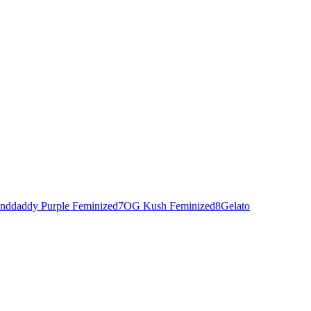
nddaddy Purple Feminized
7
OG Kush Feminized
8
Gelato