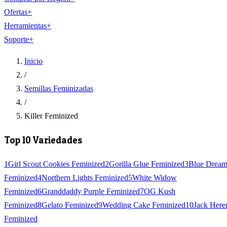
Ofertas
+
Herramientas
+
Soporte
+
Inicio
/
Semillas Feminizadas
/
Killer Feminized
Top 10 Variedades
1
Girl Scout Cookies Feminized
2
Gorilla Glue Feminized
3
Blue Drea
Feminized
4
Northern Lights Feminized
5
White Widow
Feminized
6
Granddaddy Purple Feminized
7
OG Kush
Feminized
8
Gelato Feminized
9
Wedding Cake Feminized
10
Jack Here
Feminized