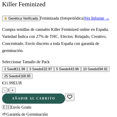
Killer Feminized
Feminizada (fotoperiódica)
Ver Informe →
♛
Genética Verificada
Compra semillas de cannabis Killer Feminized online en España.
Variedad Índica con 27% de THC. Efectos: Relajado, Creativo,
Concentrado. Envío discreto a toda España con garantía de
germinación.
Seleccionar Tamaño de Pack
1 Seed
€
11.99
3 Seeds
€
32.97
5 Seeds
€
43.96
10 Seeds
€
94.91
25 Seeds
€
168.85
€
11.99
EUR
1
-
+
AÑADIR AL CARRITO
🇪🇸
Envío Gratis
🌱
Garantía de Germinación