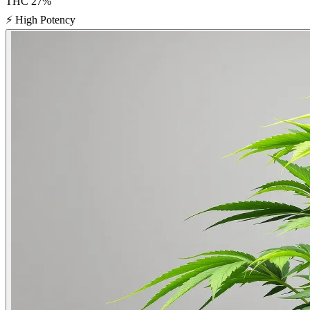
THC
27
%
⚡
High Potency