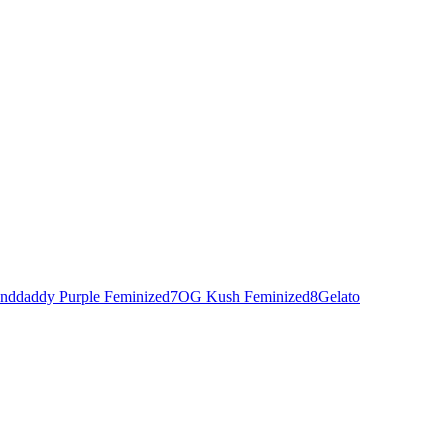
nddaddy Purple Feminized
7
OG Kush Feminized
8
Gelato