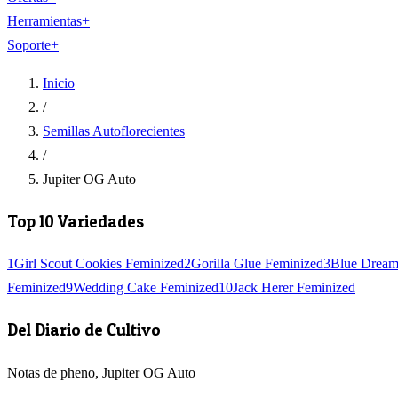
Herramientas
+
Soporte
+
Inicio
/
Semillas Autoflorecientes
/
Jupiter OG Auto
Top 10 Variedades
1
Girl Scout Cookies Feminized
2
Gorilla Glue Feminized
3
Blue Dream
Feminized
9
Wedding Cake Feminized
10
Jack Herer Feminized
Del Diario de Cultivo
Notas de pheno, Jupiter OG Auto