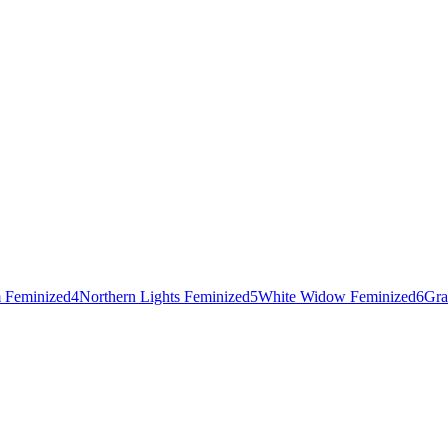
 Feminized
4
Northern Lights Feminized
5
White Widow Feminized
6
Gra