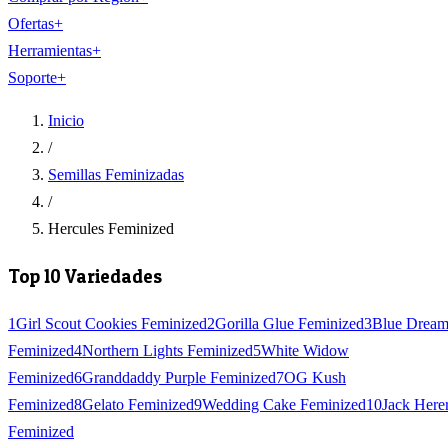
Ofertas
+
Herramientas
+
Soporte
+
Inicio
/
Semillas Feminizadas
/
Hercules Feminized
Top 10 Variedades
1
Girl Scout Cookies Feminized
2
Gorilla Glue Feminized
3
Blue Drea
Feminized
4
Northern Lights Feminized
5
White Widow
Feminized
6
Granddaddy Purple Feminized
7
OG Kush
Feminized
8
Gelato Feminized
9
Wedding Cake Feminized
10
Jack Here
Feminized