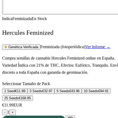
Indica
Feminizada
En Stock
Hercules Feminized
Feminizada (fotoperiódica)
Ver Informe →
♛
Genética Verificada
Compra semillas de cannabis Hercules Feminized online en España.
Variedad Índica con 21% de THC. Efectos: Eufórico, Tranquilo. Env
discreto a toda España con garantía de germinación.
Seleccionar Tamaño de Pack
1 Seed
€
11.99
3 Seeds
€
32.97
5 Seeds
€
43.96
10 Seeds
€
94.91
25 Seeds
€
168.85
€
11.99
EUR
1
-
+